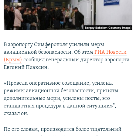
ПРИСОЕДИНЯЙТЕСЬ!
ПОБЕДИТЕЛЕЙ НЕ СУДЯТ?
КРЫМ.НЕПОКОРЕННЫЙ
ELIFBE
УКРАИНСКАЯ ПРОБЛЕМА КРЫМА
В аэропорту Симферополя усилили меры
Все сайты RFE/RL
авиационной безопасности. Об этом
РИА Новости
(Крым)
сообщил генеральный директор аэропорта
Евгений Плаксин.
«Провели оперативное совещание, усилены
режимы авиационной безопасности, приняты
дополнительные меры, усилены посты, это
стандартная процедура в данной ситуации»", –
сказал он.
По его словам, производится более тщательный