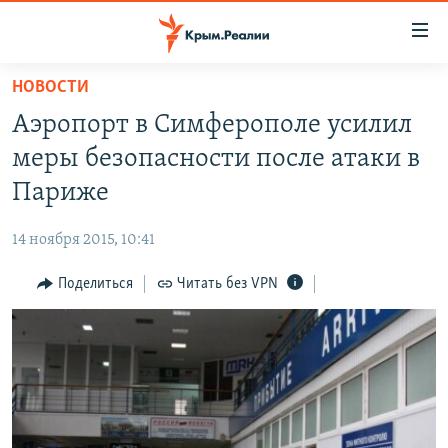
Доступность
ссылки
Вернуться
НОВОСТИ
к
НОВОСТИ
Аэропорт в Симферополе усилил
основному
СПЕЦПРОЕКТЫ
содержанию
меры безопасности после атаки в
ВОДА
Вернутся
ГРУЗ 200
Париже
к
ИСТОРИЯ
КАРТА ВОЕННЫХ ОБЪЕКТОВ КРЫМА
главной
14 ноября 2015, 10:41
ЕЩЕ
11 ЛЕТ ОККУПАЦИИ КРЫМА. 11 ИСТОРИЙ СОПРОТИВЛЕНИЯ
навигации
Вернутся
Поделиться
Читать без VPN
РАДІО СВОБОДА
ИНТЕРАКТИВ
к
КАК ОБОЙТИ БЛОКИРОВКУ
ИНФОГРАФИКА
поиску
ТЕЛЕПРОЕКТ КРЫМ.РЕАЛИИ
Українською
СОВЕТЫ ПРАВОЗАЩИТНИКОВ
Qırımtatar
ПРОПАВШИЕ БЕЗ ВЕСТИ