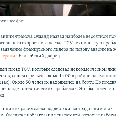
рхивное фото
анции Франсуа Олланд назвал наиболее вероятной п
ательного скоростного поезда TGV техническую пробл
заявление французского лидера по поводу аварии на 
остранил
Елисейский дворец.
ый поезд TGV, который следовал некоммерческой лин
стов, сошел с рельсов около 15:00 в районе населенно
зас). Около 50 человек находились на борту. По пред
речь идет о технических проблемах. Это был несчастн
нд.
анции выразил слова поддержки пострадавшим и их
м. Он также поблагодарил спасателей, которые работа