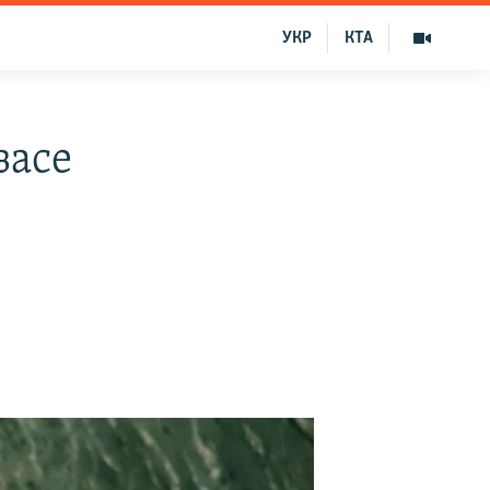
УКР
КТА
засе
–