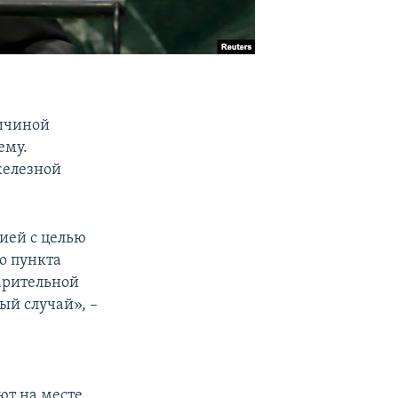
ричиной
ему.
железной
ией с целью
го пункта
варительной
ый случай», –
ют на месте