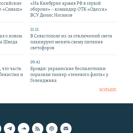
оссийские
«На Кинбурне армия РФ в глухой
ке «Сиваш»
обороне» – командир ОТК «Одесса»
ВСУ Денис Носиков
11:11
ал о новом
В Севастополе из-за отключений света
ка Шведа
планируют менять схему питания
светофоров
09:41
 что часть
Бровди: украинские беспилотники
збекистан и
поразили танкер «теневого флота» у
Геленджика
БОЛЬШЕ