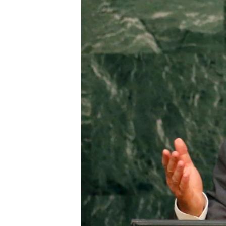
ПОБЕДИТЕЛЕЙ НЕ СУДЯТ?
КРЫМ.НЕПОКОРЕННЫЙ
ELIFBE
УКРАИНСКАЯ ПРОБЛЕМА КРЫМА