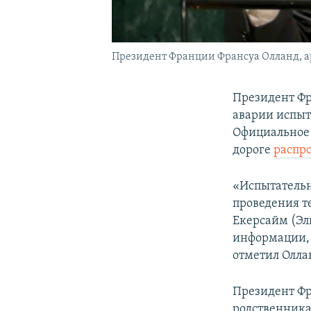
Президент Франции Франсуа Олланд, а
Президент Фр
аварии испыт
Официальное 
дороге
распр
«Испытательн
проведения те
Екерсайм (Эль
информации, 
отметил Олла
Президент Фр
родственника