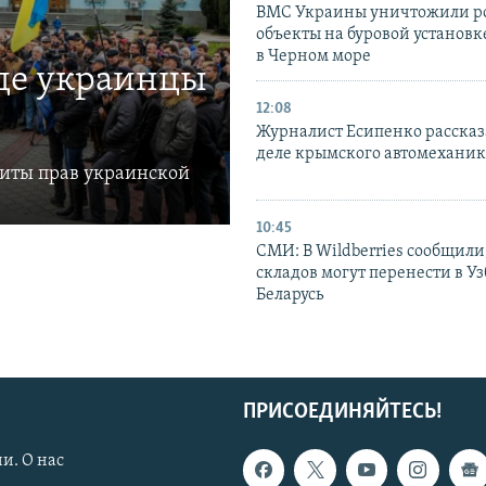
ВМС Украины уничтожили р
объекты на буровой установ
в Черном море
где украинцы
12:08
Журналист Есипенко рассказ
деле крымского автомехани
щиты прав украинской
10:45
СМИ: В Wildberries сообщили,
складов могут перенести в У
Беларусь
ПРИСОЕДИНЯЙТЕСЬ!
и. О нас