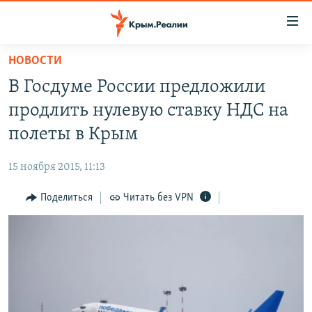
Доступность
ссылки
Вернуться
НОВОСТИ
к
НОВОСТИ
В Госдуме России предложили
основному
СПЕЦПРОЕКТЫ
содержанию
продлить нулевую ставку НДС на
ВОДА
Вернутся
ГРУЗ 200
полеты в Крым
к
ИСТОРИЯ
КАРТА ВОЕННЫХ ОБЪЕКТОВ КРЫМА
главной
15 ноября 2015, 11:13
ЕЩЕ
11 ЛЕТ ОККУПАЦИИ КРЫМА. 11 ИСТОРИЙ СОПРОТИВЛЕНИЯ
навигации
Вернутся
Поделиться
Читать без VPN
РАДІО СВОБОДА
ИНТЕРАКТИВ
к
КАК ОБОЙТИ БЛОКИРОВКУ
ИНФОГРАФИКА
поиску
ТЕЛЕПРОЕКТ КРЫМ.РЕАЛИИ
Українською
СОВЕТЫ ПРАВОЗАЩИТНИКОВ
Qırımtatar
ПРОПАВШИЕ БЕЗ ВЕСТИ