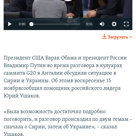
ПРИСОЕДИНЯЙТЕСЬ!
ПОБЕДИТЕЛЕЙ НЕ СУДЯТ?
КРЫМ.НЕПОКОРЕННЫЙ
0:00
0:31
ELIFBE
Загрузить
УКРАИНСКАЯ ПРОБЛЕМА КРЫМА
Все сайты RFE/RL
Президент США Барак Обама и президент России
Владимир Путин во время разговора в кулуарах
саммита G20 в Анталии обсудили ситуацию в
Сирии и Украины. Об этомв воскресенье 15
ноябрясообщил помощник российского лидера
Юрий Ушаков.
«Была возможность достаточно подробно
поговорить, и разговор происходил по двум темам –
сначала о Сирии, затем об Украине», – сказал
Ушаков.