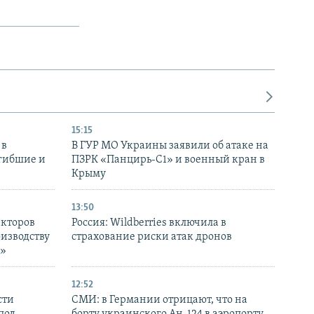
15:15
 в
В ГУР МО Украины заявили об атаке на
огибшие и
ПЗРК «Панцирь-С1» и военный кран в
Крыму
13:50
екторов
Россия: Wildberries включила в
оизводству
страхование риски атак дронов
р»
12:52
сти
СМИ: в Германии отрицают, что на
под
борту украинского Ан-124 в аэропорту