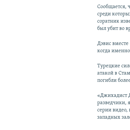
ПОБЕДИТЕЛЕЙ НЕ СУДЯТ?
Сообщается, 
КРЫМ.НЕПОКОРЕННЫЙ
среди которы
соратник изв
ELIFBE
был убит во в
УКРАИНСКАЯ ПРОБЛЕМА КРЫМА
Дэвис вместе
когда именно
Турецкие сил
атакой в Ста
погибли боле
«Джихадист Д
разведчики, 
серии видео,
западных зал