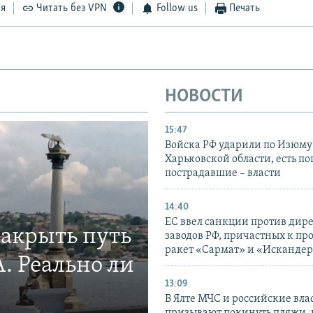
ся
Читать без VPN
Follow us
Печать
НОВОСТИ
15:47
Войска РФ ударили по Изюму
Харьковской области, есть п
пострадавшие – власти
14:40
ЕС ввел санкции против дир
закрыть путь
заводов РФ, причастных к пр
ракет «Сармат» и «Исканде
. Реально ли
13:09
В Ялте МЧС и российские вла
призывают покинуть пляжи, 