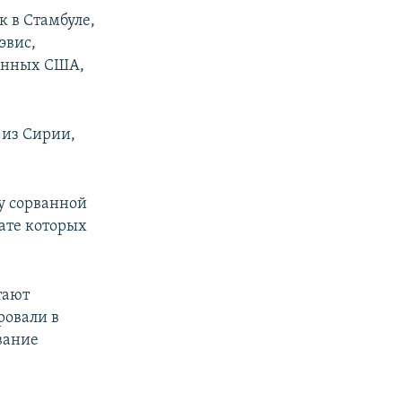
к в Стамбуле,
эвис,
оенных США,
 из Сирии,
у сорванной
тате которых
тают
ровали в
вание