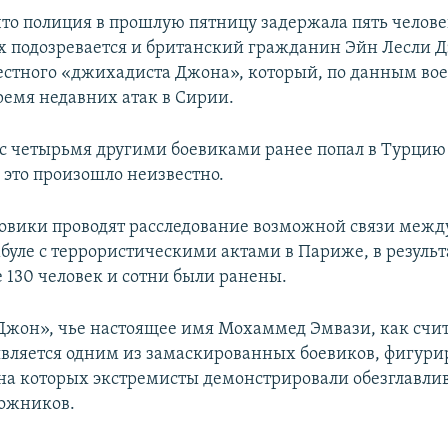
что полиция в прошлую пятницу задержала пять челове
х подозревается и британский гражданин Эйн Лесли Д
естного «джихадиста Джона», который, по данным в
ремя недавних атак в Сирии.
 с четырьмя другими боевиками ранее попал в Турцию
 это произошло неизвестно.
овики проводят расследование возможной связи межд
мбуле с террористическими актами в Париже, в резуль
е 130 человек и сотни были ранены.
жон», чье настоящее имя Мохаммед Эмвази, как счи
является одним из замаскированных боевиков, фигури
 на которых экстремисты демонстрировали обезглавли
ожников.