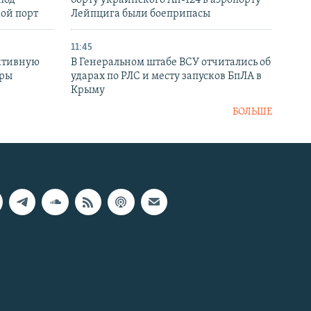
кой порт
Лейпцига были боеприпасы
11:45
ктивную
В Генеральном штабе ВСУ отчитались об
уры
ударах по РЛС и месту запусков БпЛА в
в
Крыму
БОЛЬШЕ