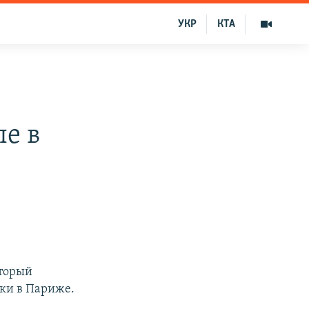
УКР
КТА
ле в
оторый
аки в Париже.