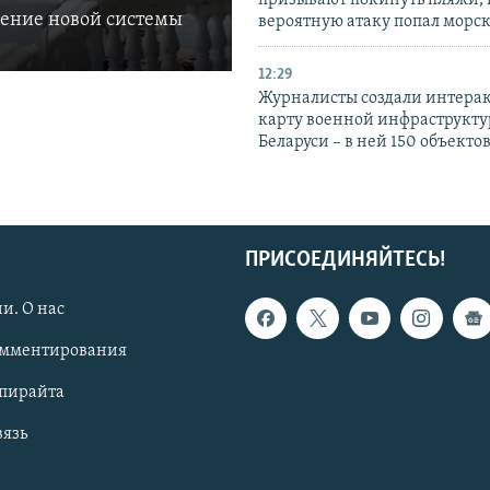
ление новой системы
вероятную атаку попал морс
12:29
Журналисты создали интера
карту военной инфраструкт
Беларуси – в ней 150 объекто
ПРИСОЕДИНЯЙТЕСЬ!
и. О нас
омментирования
опирайта
вязь