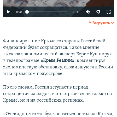
ПРИСОЕДИНЯЙТЕСЬ!
ПОБЕДИТЕЛЕЙ НЕ СУДЯТ?
0:00
27:37
КРЫМ.НЕПОКОРЕННЫЙ
Загрузить
ELIFBE
УКРАИНСКАЯ ПРОБЛЕМА КРЫМА
Все сайты RFE/RL
Финансирование Крыма со стороны Российской
Федерации будет сокращаться. Такое мнение
высказал экономический эксперт Борис Кушнирук
в телепрограмме
«Крым.Реалии»
, комментируя
экономическую обстановку, сложившуюся в России
и на крымском полуострове.
По его словам, Россия вступает в период
сокращения расходов, и это отразится не только на
Крыме, но и на российских регионах.
«Очевидно, что это будет касаться не только Крыма,