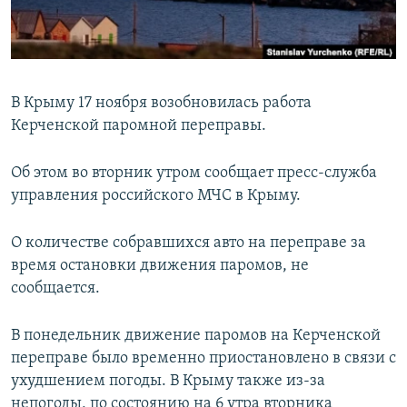
ПРИСОЕДИНЯЙТЕСЬ!
ПОБЕДИТЕЛЕЙ НЕ СУДЯТ?
КРЫМ.НЕПОКОРЕННЫЙ
ELIFBE
В Крыму 17 ноября возобновилась работа
УКРАИНСКАЯ ПРОБЛЕМА КРЫМА
Керченской паромной переправы.
Все сайты RFE/RL
Об этом во вторник утром сообщает пресс-служба
управления российского МЧС в Крыму.
О количестве собравшихся авто на переправе за
время остановки движения паромов, не
сообщается.
В понедельник движение паромов на Керченской
переправе было временно приостановлено в связи с
ухудшением погоды. В Крыму также из-за
непогоды, по состоянию на 6 утра вторника