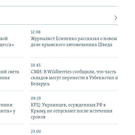
px
width
12:08
ухой
Журналист Есипенко рассказал о новом
десса»
деле крымского автомеханика Шведа
10:45
ний света
СМИ: В Wildberries сообщили, что часть
ания
складов могут перенести в Узбекистан и
Беларусь
09:29
отники
КРЦ: Украинцев, осужденных РФ в
лота» у
Крыму, не отпускают после истечения
сроков
23:00