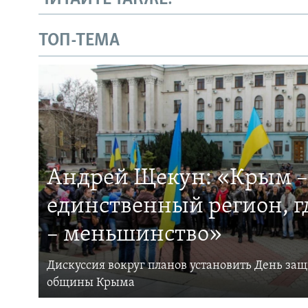
ТОП-ТЕМА
Андрей Щекун: «Крым –
единственный регион, 
– меньшинство»
Дискуссия вокруг планов установить День за
общины Крыма