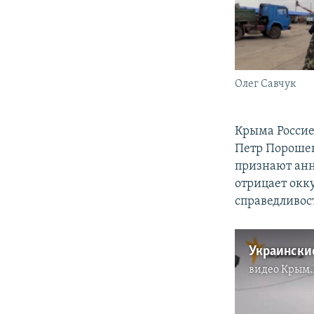
Олег Савчук
Крыма Россией
Петр Порошен
признают анн
отрицает окк
справедливос
видео
Крым.