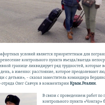
мфортных условий является приоритетным для погран
еренесение контрольного пункта въезда/выезда непоср
вной границе ликвидирует ряд трудностей, которые 
день, а именно: расстояние, которое преодолевают л
ди с детьми», – сказал заместитель командира Бердян
 отряда Олег Савчук в комментарии
Крым.Реалии
.
В связи с проведением работ п
контрольного пункта «Чонгар» 