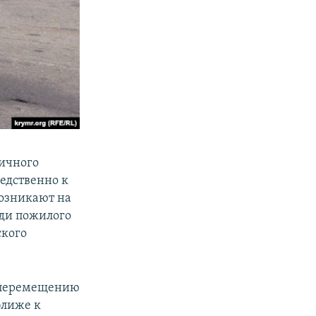
ичного
едственно к
возникают на
юди пожилого
ского
о перемещению
ближе к