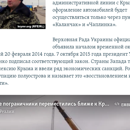
административной линии с Кр
оформление автомобилей будет
осуществляться только через пу
«Каланчак» и «Чаплинка».
Верховная Рада Украины офици
объявила началом временной о
 20 февраля 2014 года. 7 октября 2015 года президен
ко подписал соответствующий закон. Страны Запада 
ексию Крыма и ввели ряд экономических санкций. Ро
упацию полуострова и называет это «восстановлением
ти».
Украинские пограничники переместились ближе к Крыму (видео)
EMB
Реалии