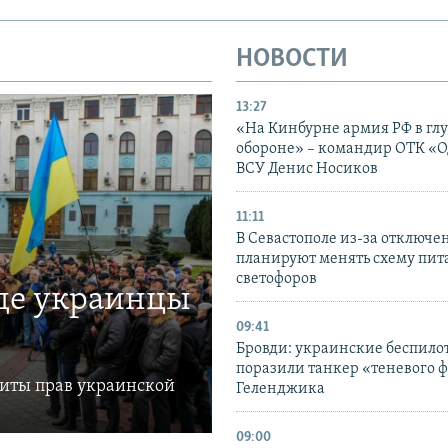
НОВОСТИ
13:27
«На Кинбурне армия РФ в гл
обороне» – командир ОТК «О
ВСУ Денис Носиков
11:11
В Севастополе из-за отключе
планируют менять схему пит
светофоров
где украинцы
09:41
Бровди: украинские беспил
поразили танкер «теневого ф
щиты прав украинской
Геленджика
09:00