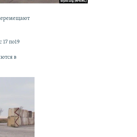
 перемещают
с 17 по19
яются в