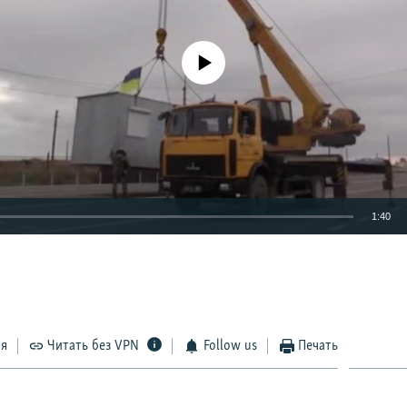
No media source currently available
1:40
EMBED
ся
Читать без VPN
Follow us
Печать