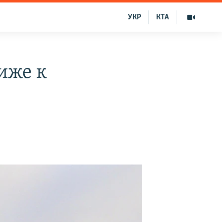
УКР
КТА
иже к