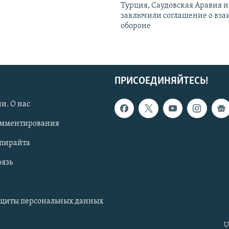
Турция, Саудовская Аравия 
заключили соглашение о вз
обороне
ПРИСОЕДИНЯЙТЕСЬ!
и. О нас
омментирования
опирайта
вязь
ащиты персональных данных
U