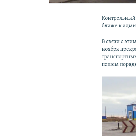
Контрольный 
ближе к адми
В связи с эт
ноября прекр
транспортных
пешем порядк