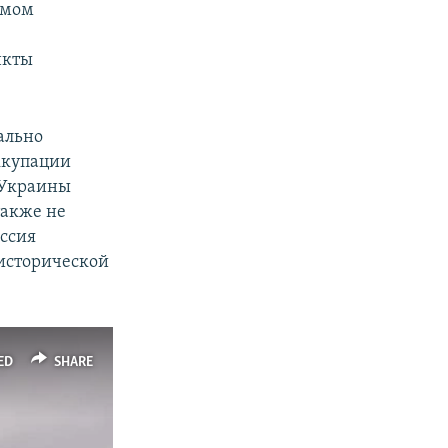
ымом
нкты
ально
ккупации
т Украины
также не
ссия
 исторической
ED
SHARE