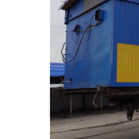
ПОБЕДИТЕЛЕЙ НЕ СУДЯТ?
КРЫМ.НЕПОКОРЕННЫЙ
ELIFBE
УКРАИНСКАЯ ПРОБЛЕМА КРЫМА