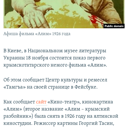
ПРИСОЕДИНЯЙТЕСЬ!
ПОБЕДИТЕЛЕЙ НЕ СУДЯТ?
КРЫМ.НЕПОКОРЕННЫЙ
ELIFBE
Афиша фильма «Алим» 1926 года
УКРАИНСКАЯ ПРОБЛЕМА КРЫМА
Все сайты RFE/RL
В Киеве, в Национальном музее литературы
Украины 18 ноября состоится показ первого
крымскотатарского немого фильма «Алим».
Об этом сообщает Центр культуры и ремесел
«Тамгъа» на своей странице в Фейсбуке.
Как сообщает
сайт
«Кино-театр», кинокартина
«Алим» (второе название «Алим – крымский
разбойник») была снята в 1926 году на ялтинской
киностудии. Режиссер картины Георгий Тасин,