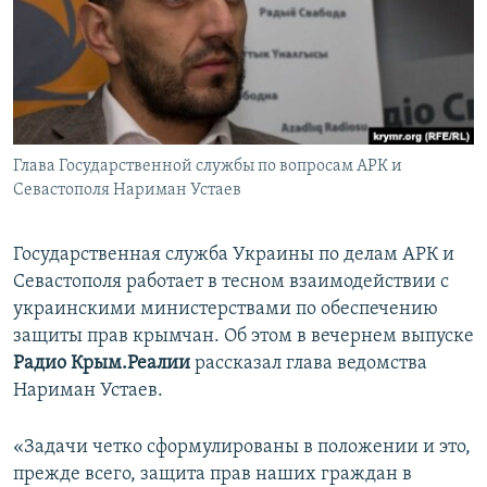
ПРИСОЕДИНЯЙТЕСЬ!
ПОБЕДИТЕЛЕЙ НЕ СУДЯТ?
КРЫМ.НЕПОКОРЕННЫЙ
ELIFBE
УКРАИНСКАЯ ПРОБЛЕМА КРЫМА
Все сайты RFE/RL
Глава Государственной службы по вопросам АРК и
Севастополя Нариман Устаев
Государственная служба Украины по делам АРК и
Севастополя работает в тесном взаимодействии с
украинскими министерствами по обеспечению
защиты прав крымчан. Об этом в вечернем выпуске
Радио Крым.Реалии
рассказал глава ведомства
Нариман Устаев.
«Задачи четко сформулированы в положении и это,
прежде всего, защита прав наших граждан в