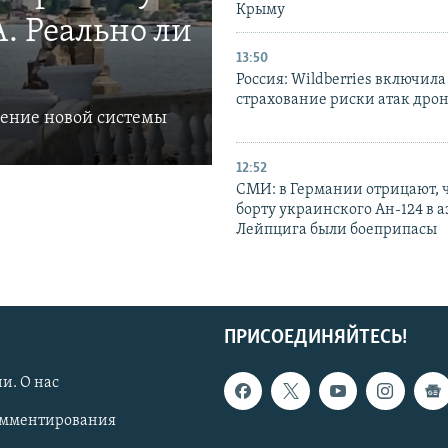
Крыму
. Реально ли
13:50
Россия: Wildberries включила
страхование риски атак дро
ление новой системы
12:52
СМИ: в Германии отрицают, ч
борту украинского Ан-124 в 
Лейпцига были боеприпасы
ПРИСОЕДИНЯЙТЕСЬ!
и. О нас
омментирования