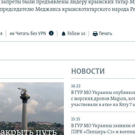
запреты были предъявлены лидеру крымских татар М
председателю Меджлиса крымскотатарского народа Р
ся
Читать без VPN
Follow us
Печать
НОВОСТИ
16:22
В ГУР МО Украины опублико
с морских дронов Magura, ко
участвовали в атке на Ялту 7 
15:15
В ГУР МО Украины заявили об
закрыть путь
ПЗРК «Панцирь-С1» и военны