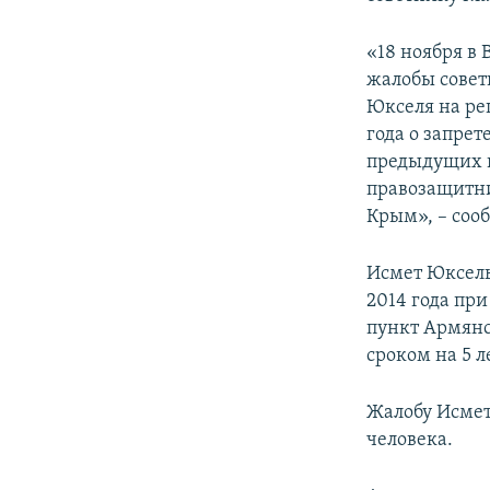
ПОБЕДИТЕЛЕЙ НЕ СУДЯТ?
КРЫМ.НЕПОКОРЕННЫЙ
«18 ноября в
жалобы совет
ELIFBE
Юкселя на ре
УКРАИНСКАЯ ПРОБЛЕМА КРЫМА
года о запрет
предыдущих и
правозащитни
Крым», – соо
Исмет Юксель 
2014 года пр
пункт Армянс
сроком на 5 л
Жалобу Исмет
человека.