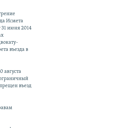
трение
да Исмета
 31 июня 2014
ах
вокату-
ета въезда в
0 августа
 пограничный
апрещен въезд
равам