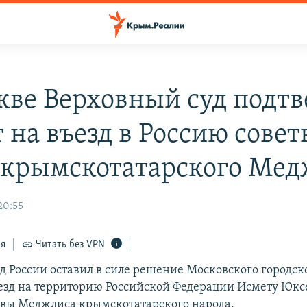
кве Верховный суд подт
т на въезд в Россию сове
 крымскотатарского Мед
20:55
ся
Читать без VPN
д России оставил в силе решение Московского городско
ъезд на территорию Российской Федерации Исмету Юкс
авы Меджлиса крымскотатарского народа.