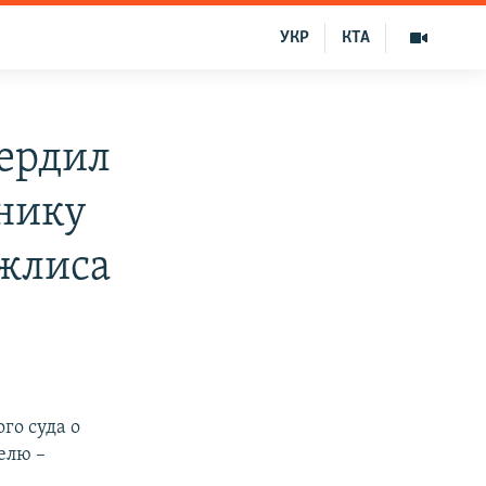
УКР
КТА
вердил
тнику
жлиса
го суда о
елю –