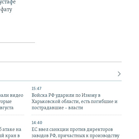
устафе
ефату
15:47
вали видео
Войска РФ ударили по Изюму в
торые
Харьковской области, есть погибшие и
августа
пострадавшие – власти
14:40
 атаке на
ЕС ввел санкции против директоров
й кран в
заводов РФ, причастных к производству