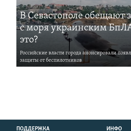
В Севастополе обещают 
с моря украинским БпЛА
это?
Российские власти города анонсировали появ
защиты от беспилотников
ПОДДЕРЖКА
ИНФО