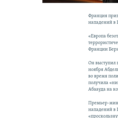
Франция приз
нападений в П
«Европа безот
террористиче
Франции Берн
Он выступил 
ноября Абдел
во время поли
получила «ни
Абаауда на к
Премьер-мини
нападений в 
«проскользн