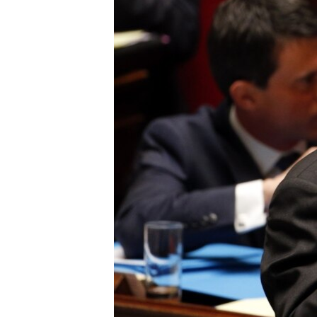
ПОБЕДИТЕЛЕЙ НЕ СУДЯТ?
КРЫМ.НЕПОКОРЕННЫЙ
ELIFBE
УКРАИНСКАЯ ПРОБЛЕМА КРЫМА