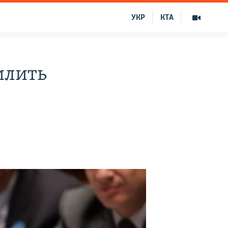
УКР
КТА
илить