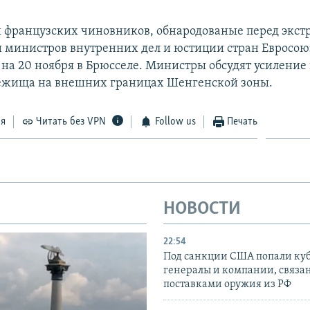
 французских чиновников, обнародованые перед экс
 министров внутренних дел и юстиции стран Евросою
на 20 ноября в Брюсселе. Министры обсудят усиление
ежища на внешних границах Шенгенской зоны.
ся
Читать без VPN
Follow us
Печать
НОВОСТИ
22:54
Под санкции США попали ку
генералы и компании, связа
поставками оружия из РФ