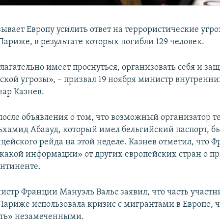
ывает Европу усилить ответ на террористические угро
ариже, в результате которых погибли 129 человек.
лагательно имеет проснуться, организовать себя и защ
ской угрозы», – призвал 19 ноября министр внутренни
ар Казнев.
после объявления о том, что возможный организатор те
ьхамид Абаауд, который имел бельгийский паспорт, 
цейского рейда на этой неделе. Казнев отметил, что 
какой информации» от других европейских стран о п
онтиненте.
стр Франции Мануэль Вальс заявил, что часть участн
Париже использовала кризис с мигрантами в Европе, 
уть» незамеченными.