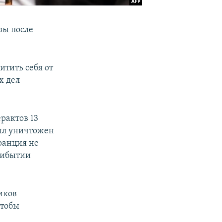
зы после
итить себя от
х дел
рактов 13
был уничтожен
Франция не
рибытии
иков
чтобы