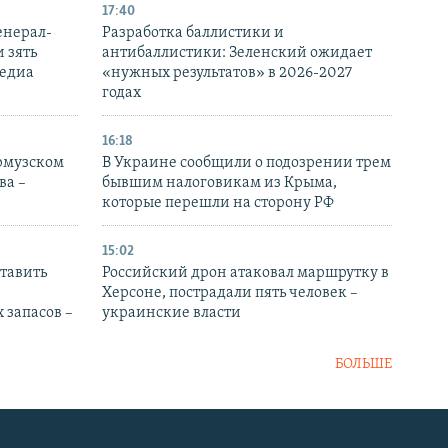
17:40
енерал-
Разработка баллистики и
 зять
антибаллистики: Зеленский ожидает
медиа
«нужных результатов» в 2026-2027
годах
16:18
Ормузском
В Украине сообщили о подозрении трем
ва –
бывшим налоговикам из Крыма,
которые перешли на сторону РФ
15:02
тавить
Российский дрон атаковал маршрутку в
Херсоне, пострадали пять человек –
 запасов –
украинские власти
БОЛЬШЕ