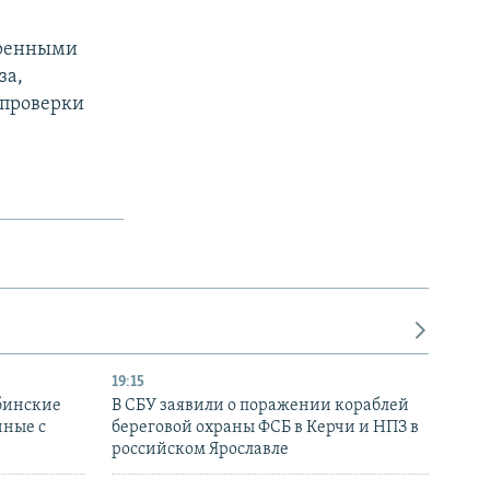
тренными
за,
 проверки
19:15
бинские
В СБУ заявили о поражении кораблей
нные с
береговой охраны ФСБ в Керчи и НПЗ в
российском Ярославле