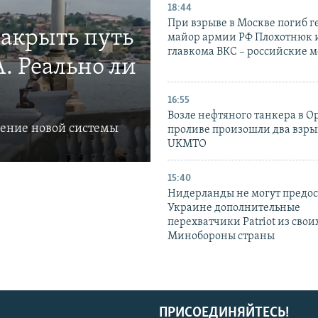
18:44
При взрыве в Москве погиб г
закрыть путь
майор армии РФ Плохотнюк и
главкома ВКС – российские 
. Реально ли
16:55
Возле нефтяного танкера в 
ление новой системы
проливе произошли два взры
UKMTO
15:40
Нидерланды не могут предос
Украине дополнительные
перехватчики Patriot из своих
Минобороны страны
ПРИСОЕДИНЯЙТЕСЬ!