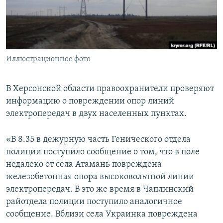
ПРИСОЕДИНЯЙТЕСЬ!
ПОБЕДИТЕЛЕЙ НЕ СУДЯТ?
КРЫМ.НЕПОКОРЕННЫЙ
ELIFBE
Иллюстрационное фото
УКРАИНСКАЯ ПРОБЛЕМА КРЫМА
Все сайты RFE/RL
В Херсонской области правоохранители проверяют
информацию о повреждении опор линий
электропередач в двух населенных пунктах.
«В 8.35 в дежурную часть Генического отдела
полиции поступило сообщение о том, что в поле
недалеко от села Атамань повреждена
железобетонная опора высоковольтной линии
электропередач. В это же время в Чаплинский
райотдела полиции поступило аналогичное
сообщение. Вблизи села Украинка повреждена