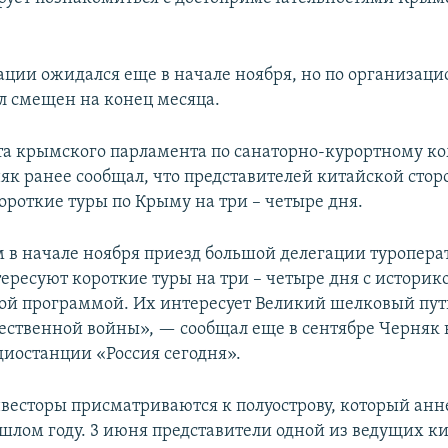
ации ожидался еще в начале ноября, но по организац
 смещен на конец месяца.
та крымского парламента по санаторно-курортному к
як ранее сообщал, что представителей китайской сто
ороткие туры по Крыму на три – четыре дня.
в начале ноября приезд большой делегации туропера
ересуют короткие туры на три – четыре дня с историк
ой программой. Их интересует Великий шелковый пут
ественной войны», — сообщал еще в сентябре Черняк 
иостанции «Россия сегодня».
весторы присматриваются к полуострову, который ан
ошлом году. 3 июня представители одной из ведущих к