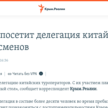
посетит делегация кита
сменов
16:36
ся
Читать без VPN
делегацию китайских туроператоров. С их участием пла
лый стол», сообщает корреспондент
Крым.Реалии
.
егация в составе более десяти человек во время пребы
ует познакомиться с достопримечательностями Крым