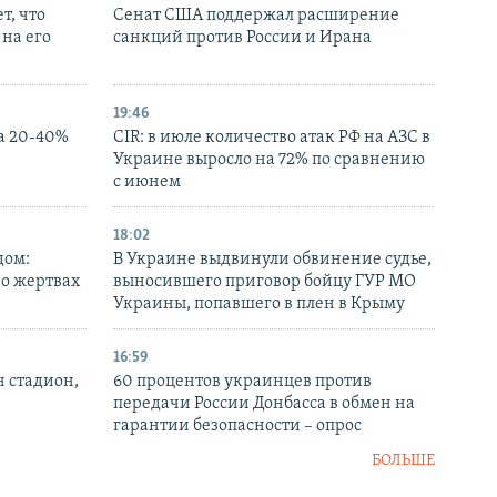
т, что
Сенат США поддержал расширение
на его
санкций против России и Ирана
19:46
а 20-40%
CIR: в июле количество атак РФ на АЗС в
Украине выросло на 72% по сравнению
с июнем
18:02
дом:
В Украине выдвинули обвинение судье,
 о жертвах
выносившего приговор бойцу ГУР МО
Украины, попавшего в плен в Крыму
16:59
н стадион,
60 процентов украинцев против
передачи России Донбасса в обмен на
гарантии безопасности – опрос
БОЛЬШЕ