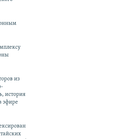
ионным
омплексу
роны
торов из
о-
ь, история
в эфире
нексирован
итайских