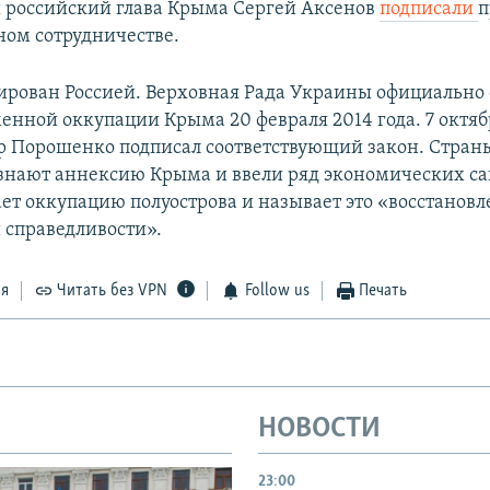
 российский глава Крыма Сергей Аксенов
подписали
п
ом сотрудничестве.
рован Россией. Верховная Рада Украины официально
енной оккупации Крыма 20 февраля 2014 года. 7 октя
 Порошенко подписал соответствующий закон. Стран
знают аннексию Крыма и ввели ряд экономических с
ает оккупацию полуострова и называет это «восстанов
 справедливости».
ся
Читать без VPN
Follow us
Печать
НОВОСТИ
23:00