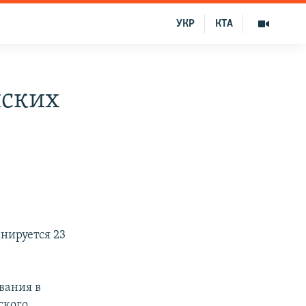
УКР
КТА
йских
нируется 23
вания в
ского