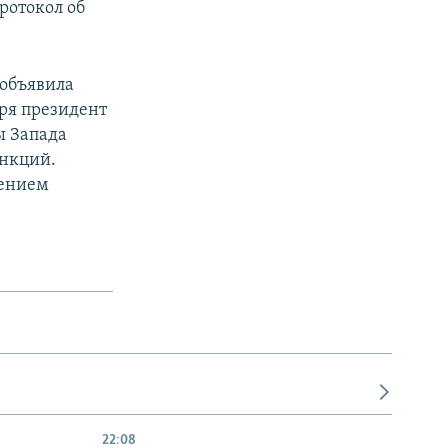
ротокол об
 объявила
бря президент
ы Запада
анкций.
лением
22:08