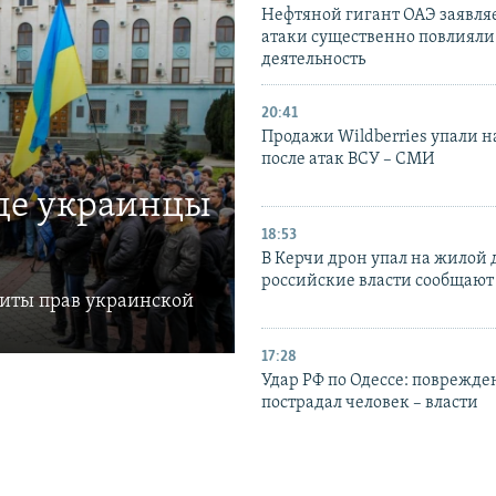
Нефтяной гигант ОАЭ заявляе
атаки существенно повлияли 
деятельность
20:41
Продажи Wildberries упали н
после атак ВСУ – СМИ
где украинцы
18:53
В Керчи дрон упал на жилой 
российские власти сообщают
щиты прав украинской
17:28
Удар РФ по Одессе: поврежде
пострадал человек – власти