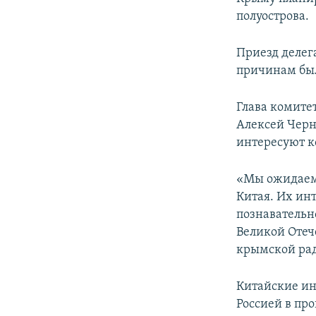
ПОБЕДИТЕЛЕЙ НЕ СУДЯТ?
полуострова.
КРЫМ.НЕПОКОРЕННЫЙ
Приезд делег
ELIFBE
причинам был
УКРАИНСКАЯ ПРОБЛЕМА КРЫМА
Глава комите
Алексей Черн
интересуют к
«Мы ожидаем 
Китая. Их инт
познавательн
Великой Отеч
крымской рад
Китайские ин
Россией в пр