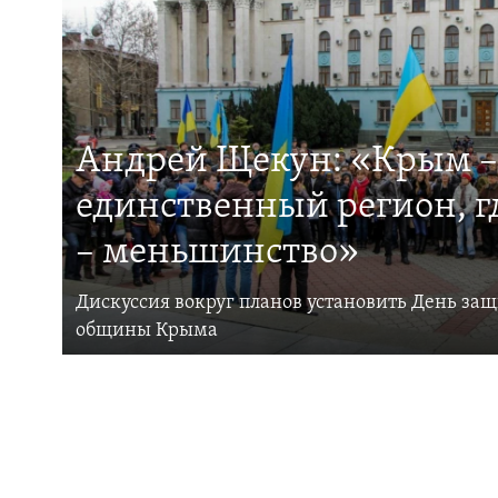
Андрей Щекун: «Крым –
единственный регион, 
– меньшинство»
Дискуссия вокруг планов установить День за
общины Крыма