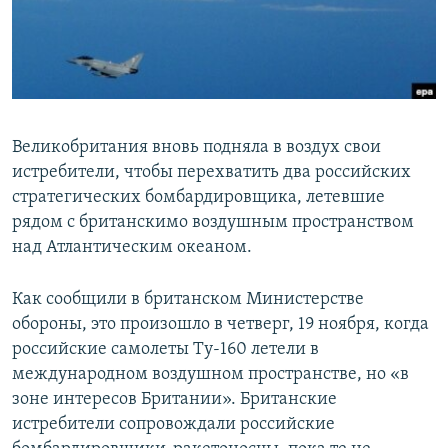
ПРИСОЕДИНЯЙТЕСЬ!
ПОБЕДИТЕЛЕЙ НЕ СУДЯТ?
КРЫМ.НЕПОКОРЕННЫЙ
ELIFBE
УКРАИНСКАЯ ПРОБЛЕМА КРЫМА
Великобритания вновь подняла в воздух свои
Все сайты RFE/RL
истребители, чтобы перехватить два российских
стратегических бомбардировщика, летевшие
рядом с британскимо воздушным пространством
над Атлантическим океаном.
Как сообщили в британском Министерстве
обороны, это произошло в четверг, 19 ноября, когда
российские самолеты Ту-160 летели в
международном воздушном пространстве, но «в
зоне интересов Британии». Британские
истребители сопровождали российские