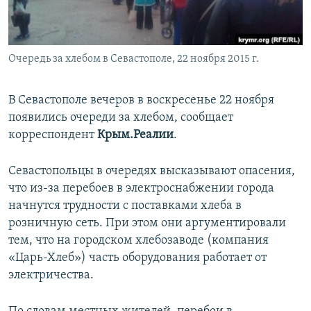
ПРИСОЕДИНЯЙТЕСЬ!
ПОБЕДИТЕЛЕЙ НЕ СУДЯТ?
КРЫМ.НЕПОКОРЕННЫЙ
Очередь за хлебом в Севастополе, 22 ноября 2015 г.
ELIFBE
УКРАИНСКАЯ ПРОБЛЕМА КРЫМА
В Севастополе вечеров в воскресенье 22 ноября
Все сайты RFE/RL
появились очереди за хлебом, сообщает
корреспондент
Крым.Реалии
.
Севастопольцы в очередях высказывают опасения,
что из-за перебоев в электроснабжении города
начнутся трудности с поставками хлеба в
розничную сеть. При этом они аргументировали
тем, что на городском хлебозаводе (компания
«Царь-Хлеб») часть оборудования работает от
электричества.