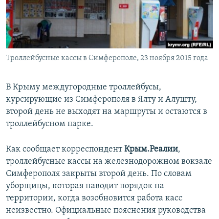
ПРИСОЕДИНЯЙТЕСЬ!
ПОБЕДИТЕЛЕЙ НЕ СУДЯТ?
КРЫМ.НЕПОКОРЕННЫЙ
ELIFBE
Троллейбусные кассы в Симферополе, 23 ноября 2015 года
УКРАИНСКАЯ ПРОБЛЕМА КРЫМА
Все сайты RFE/RL
В Крыму междугородные троллейбусы,
курсирующие из Симферополя в Ялту и Алушту,
второй день не выходят на маршруты и остаются в
троллейбусном парке.
Как сообщает корреспондент
Крым.Реалии
,
троллейбусные кассы на железнодорожном вокзале
Симферополя закрыты второй день. По словам
уборщицы, которая наводит порядок на
территории, когда возобновится работа касс
неизвестно. Официальные пояснения руководства