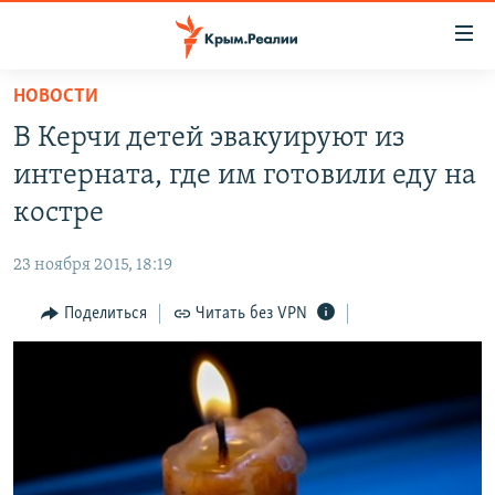
Доступность
ссылки
Вернуться
НОВОСТИ
к
НОВОСТИ
В Керчи детей эвакуируют из
основному
СПЕЦПРОЕКТЫ
содержанию
интерната, где им готовили еду на
ВОДА
Вернутся
ГРУЗ 200
костре
к
ИСТОРИЯ
КАРТА ВОЕННЫХ ОБЪЕКТОВ КРЫМА
главной
23 ноября 2015, 18:19
ЕЩЕ
11 ЛЕТ ОККУПАЦИИ КРЫМА. 11 ИСТОРИЙ СОПРОТИВЛЕНИЯ
навигации
Вернутся
Поделиться
Читать без VPN
РАДІО СВОБОДА
ИНТЕРАКТИВ
к
КАК ОБОЙТИ БЛОКИРОВКУ
ИНФОГРАФИКА
поиску
ТЕЛЕПРОЕКТ КРЫМ.РЕАЛИИ
Українською
СОВЕТЫ ПРАВОЗАЩИТНИКОВ
Qırımtatar
ПРОПАВШИЕ БЕЗ ВЕСТИ