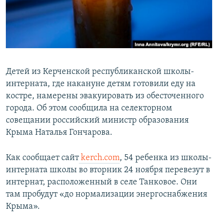
ПРИСОЕДИНЯЙТЕСЬ!
ПОБЕДИТЕЛЕЙ НЕ СУДЯТ?
КРЫМ.НЕПОКОРЕННЫЙ
ELIFBE
УКРАИНСКАЯ ПРОБЛЕМА КРЫМА
Детей из Керченской республиканской школы-
Все сайты RFE/RL
интерната, где накануне детям готовили еду на
костре, намерены эвакуировать из обесточенного
города. Об этом сообщила на селекторном
совещании российский министр образования
Крыма Наталья Гончарова.
Как сообщает сайт
kerch.com
, 54 ребенка из школы-
интерната школы во вторник 24 ноября перевезут в
интернат, расположенный в селе Танковое. Они
там пробудут «до нормализации энергоснабжения
Крыма».