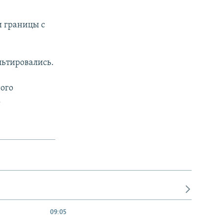
и границы с
льтировались.
ого
.
09:05