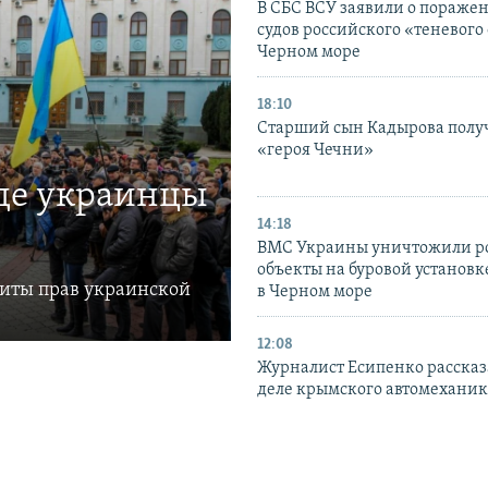
В СБС ВСУ заявили о пораже
судов российского «теневого 
Черном море
18:10
Старший сын Кадырова полу
«героя Чечни»
где украинцы
14:18
ВМС Украины уничтожили р
объекты на буровой установ
щиты прав украинской
в Черном море
12:08
Журналист Есипенко рассказ
деле крымского автомехани