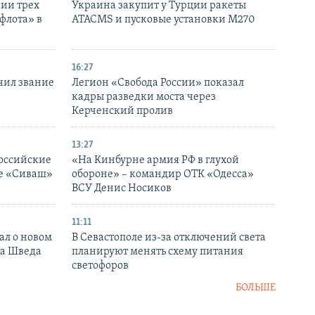
нии трех
Украина закупит у Турции ракеты
флота» в
ATACMS и пусковые установки M270
16:27
чил звание
Легион «Свобода России» показал
кадры разведки моста через
Керченский пролив
13:27
оссийские
«На Кинбурне армия РФ в глухой
ке «Сиваш»
обороне» – командир ОТК «Одесса»
ВСУ Денис Носиков
11:11
ал о новом
В Севастополе из-за отключений света
ка Шведа
планируют менять схему питания
светофоров
БОЛЬШЕ