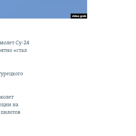
молет Су-24
ятно «стал
турецкого
амолет
рции на
 пилотов