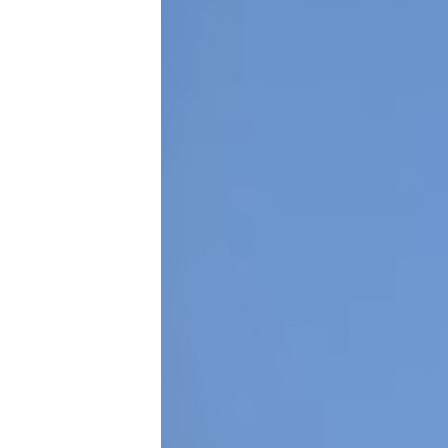
ПОБЕДИТЕЛЕЙ НЕ СУДЯТ?
КРЫМ.НЕПОКОРЕННЫЙ
ELIFBE
УКРАИНСКАЯ ПРОБЛЕМА КРЫМА