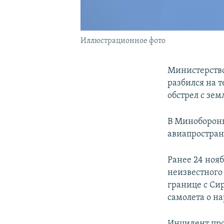
Иллюстрационное фото
Министерство
разбился на 
обстрел с зем
В Минобороны
авиапростран
Ранее 24 ноя
неизвестного
границе с Си
самолета о на
Инцидент про