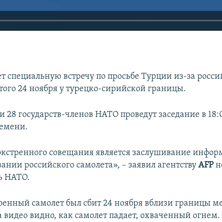
т специальную встречу по просьбе Турции из-за росси
итого 24 ноября у турецко-сирийской границы.
и 28 государств-членов НАТО проведут заседание в 18:
емени.
экстренного совещания является заслушивание инфо
вании российского самолета», – заявил агентству
AFP
н
ь НАТО.
оенный самолет был сбит 24 ноября вблизи границы 
а видео видно, как самолет падает, охваченный огнем.