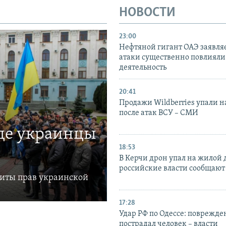
НОВОСТИ
23:00
Нефтяной гигант ОАЭ заявляе
атаки существенно повлияли 
деятельность
20:41
Продажи Wildberries упали н
после атак ВСУ – СМИ
где украинцы
18:53
В Керчи дрон упал на жилой 
российские власти сообщают
щиты прав украинской
17:28
Удар РФ по Одессе: поврежде
пострадал человек – власти