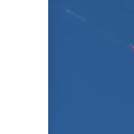
ПОБЕДИТЕЛЕЙ НЕ СУДЯТ?
КРЫМ.НЕПОКОРЕННЫЙ
ELIFBE
УКРАИНСКАЯ ПРОБЛЕМА КРЫМА