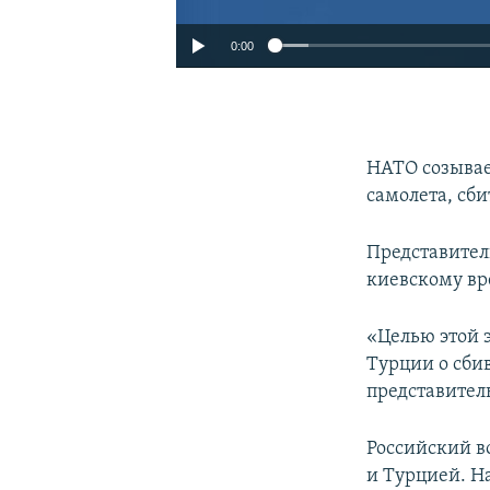
0:00
НАТО созывае
самолета, сб
Представител
киевскому вр
«Целью этой 
Турции о сби
представител
Российский в
и Турцией. Н