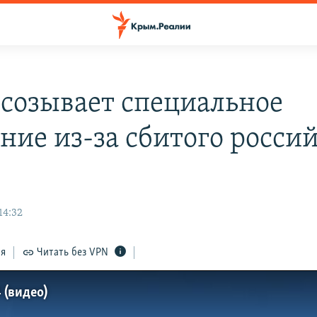
созывает специальное
ание из-за сбитого росси
14:32
ся
Читать без VPN
 (видео)