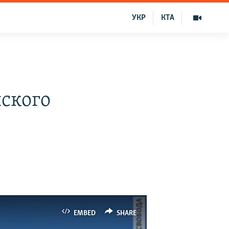
УКР
КТА
йского
EMBED
SHARE