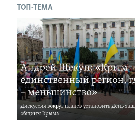
ТОП-ТЕМА
Андрей Щекун: «Крым –
единственный регион, 
– меньшинство»
Дискуссия вокруг планов установить День за
общины Крыма