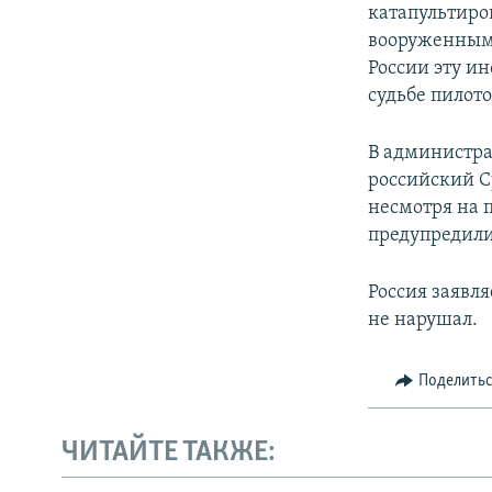
катапультиро
вооруженным
России эту и
судьбе пилото
В администра
российский С
несмотря на 
предупредили 
Россия заявля
не нарушал.
Поделить
ЧИТАЙТЕ ТАКЖЕ: