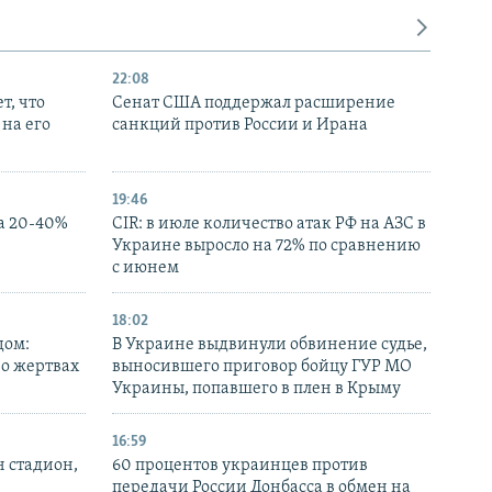
22:08
т, что
Сенат США поддержал расширение
на его
санкций против России и Ирана
19:46
а 20-40%
CIR: в июле количество атак РФ на АЗС в
Украине выросло на 72% по сравнению
с июнем
18:02
дом:
В Украине выдвинули обвинение судье,
 о жертвах
выносившего приговор бойцу ГУР МО
Украины, попавшего в плен в Крыму
16:59
н стадион,
60 процентов украинцев против
передачи России Донбасса в обмен на