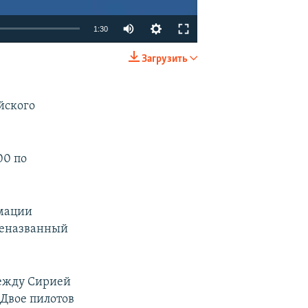
1:30
Загрузить
EMBED
SHARE
йского
00 по
рмации
еназванный
между Сирией
 Двое пилотов