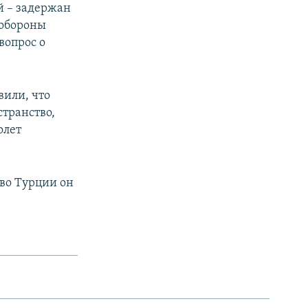
й – задержан
 обороны
вопрос о
вили, что
странство,
олет
тво Турции он