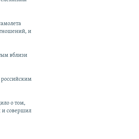
 самолета
отношений, и
итым вблизи
м российским
ило о том,
й и совершил