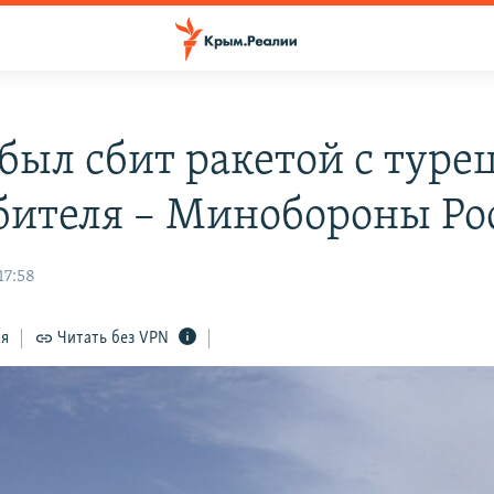
 был сбит ракетой с туре
бителя – Минобороны Ро
17:58
ся
Читать без VPN