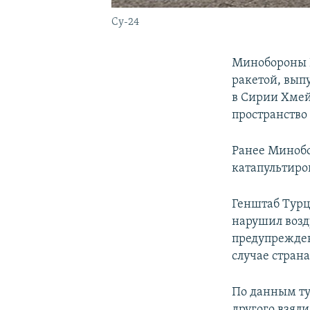
Су-24
Минобороны Р
ракетой, вып
в Сирии Хмей
пространство
Ранее Минобо
катапультиро
Генштаб Турци
нарушил возд
предупрежден
случае стран
По данным ту
другого взял