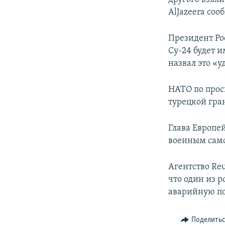
AlJazeera соо
Президент Р
Су-24 будет 
назвал это «у
НАТО по прос
турецкой гр
Глава Европе
военным сам
Агентство Re
что один из 
аварийную по
Поделить