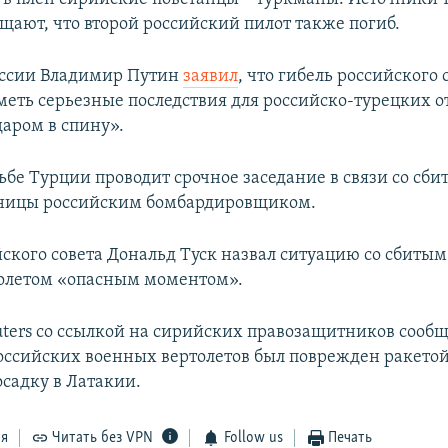
бщают, что второй российский пилот также погиб.
оссии Владимир Путин
заявил
, что гибель российского
иметь серьезные последствия для российско-турецких 
даром в спину».
ьбе Турции проводит срочное заседание в связи со сб
аницы российским бомбардировщиком.
йского совета Дональд Туск назвал ситуацию со сбиты
олетом «опасным моментом».
uters со ссылкой на сирийских правозащитников сообщ
российских военных вертолетов был поврежден ракето
садку в Латакии.
ся
Читать без VPN
Follow us
Печать