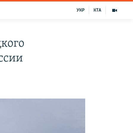
УКР
КТА
цкого
ссии