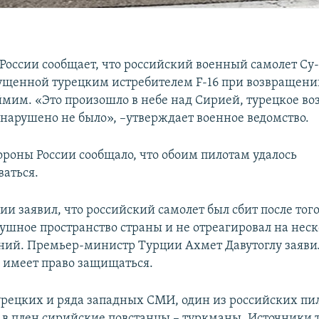
оссии сообщает, что российский военный самолет Су-
ущенной турецким истребителем F-16 при возвращени
мим. «Это произошло в небе над Сирией, турецкое в
 нарушено не было», –утверждает военное ведомство.
роны России сообщало, что обоим пилотам удалось
ваться.
и заявил, что российский самолет был сбит после того
ушное пространство страны и не отреагировал на нес
ий. Премьер-министр Турции Ахмет Давутоглу заявил,
а имеет право защищаться.
рецких и ряда западных СМИ, один из российских пил
и в плен сирийские повстанцы – туркманы. Источники 