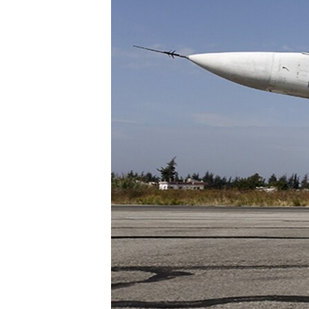
ПОБЕДИТЕЛЕЙ НЕ СУДЯТ?
КРЫМ.НЕПОКОРЕННЫЙ
ELIFBE
УКРАИНСКАЯ ПРОБЛЕМА КРЫМА