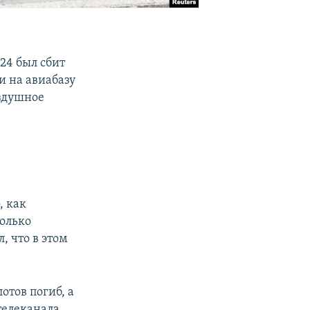
24 был сбит
и на авиабазу
оздушное
, как
колько
 что в этом
отов погиб, а
телеканала