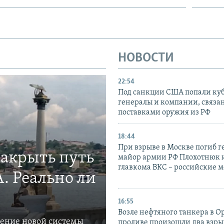
НОВОСТИ
22:54
Под санкции США попали ку
генералы и компании, связа
поставками оружия из РФ
18:44
При взрыве в Москве погиб г
закрыть путь
майор армии РФ Плохотнюк и
главкома ВКС – российские 
. Реально ли
16:55
Возле нефтяного танкера в 
ление новой системы
проливе произошли два взры