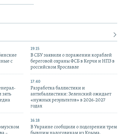
19:15
бинские
В СБУ заявили о поражении кораблей
нные с
береговой охраны ФСБ в Керчи и НПЗ в
российском Ярославле
17:40
енерал-
Разработка баллистики и
 зять
антибаллистики: Зеленский ожидает
медиа
«нужных результатов» в 2026-2027
годах
16:18
Ормузском
В Украине сообщили о подозрении трем
ва –
бывшим налоговикам из Крыма,