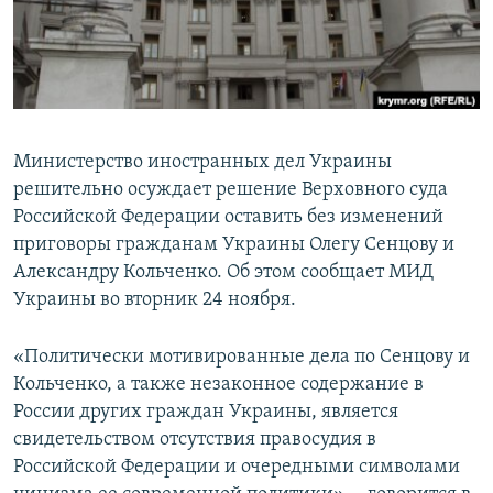
ПРИСОЕДИНЯЙТЕСЬ!
ПОБЕДИТЕЛЕЙ НЕ СУДЯТ?
КРЫМ.НЕПОКОРЕННЫЙ
ELIFBE
УКРАИНСКАЯ ПРОБЛЕМА КРЫМА
Министерство иностранных дел Украины
Все сайты RFE/RL
решительно осуждает решение Верховного суда
Российской Федерации оставить без изменений
приговоры гражданам Украины Олегу Сенцову и
Александру Кольченко. Об этом сообщает МИД
Украины во вторник 24 ноября.
«Политически мотивированные дела по Сенцову и
Кольченко, а также незаконное содержание в
России других граждан Украины, является
свидетельством отсутствия правосудия в
Российской Федерации и очередными символами