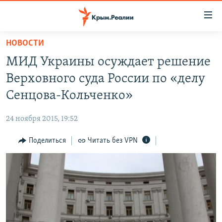
Доступность
ссылки
Вернуться
НОВОСТИ
к
НОВОСТИ
МИД Украины осуждает решение
основному
СПЕЦПРОЕКТЫ
содержанию
Верховного суда России по «делу
ВОДА
Вернутся
ГРУЗ 200
Сенцова-Кольченко»
к
ИСТОРИЯ
КАРТА ВОЕННЫХ ОБЪЕКТОВ КРЫМА
главной
24 ноября 2015, 19:52
ЕЩЕ
11 ЛЕТ ОККУПАЦИИ КРЫМА. 11 ИСТОРИЙ СОПРОТИВЛЕНИЯ
навигации
Вернутся
Поделиться
Читать без VPN
РАДІО СВОБОДА
ИНТЕРАКТИВ
к
КАК ОБОЙТИ БЛОКИРОВКУ
ИНФОГРАФИКА
поиску
ТЕЛЕПРОЕКТ КРЫМ.РЕАЛИИ
Українською
СОВЕТЫ ПРАВОЗАЩИТНИКОВ
Qırımtatar
ПРОПАВШИЕ БЕЗ ВЕСТИ