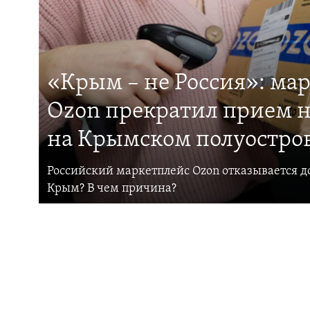
«Крым – не Россия»: ма
Ozon прекратил прием н
на Крымском полуостро
Российский маркетплейс Ozon отказывается до
Крым? В чем причина?