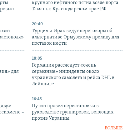
ерты
крупного нефтяного пятна возле порта
оровью
Тамань в Краснодарском крае РФ
20:40
розит
Турция и Ирак ведут переговоры об
вастополя»
альтернативе Ормузскому проливу для
поставок нефти
18:05
Германия расследует «очень
вия» для
серьезные» инциденты около
украинского самолета и рейса DHL в
Лейпциге
16:45
 двум
Путин провел перестановки в
госизмене –
руководстве группировок, воюющих
против Украины
БОЛЬШЕ