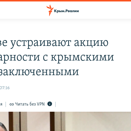
ве устраивают акцию
арности с крымскими
заключенными
07:16
ся
Читать без VPN