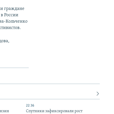
ми граждане
в России
ова-Кольченко
ктивистов.
цова,
22:36
ензин
Спутники зафиксировали рост