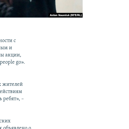
ности с
вым и
ры акции,
eople go».
х жителей
действиям
 ребят», –
мских
х объявлено о