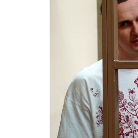
ПОБЕДИТЕЛЕЙ НЕ СУДЯТ?
КРЫМ.НЕПОКОРЕННЫЙ
ELIFBE
УКРАИНСКАЯ ПРОБЛЕМА КРЫМА