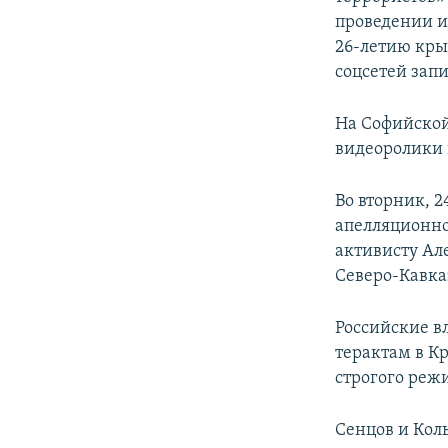
проведении и
26-летию кры
соцсетей зап
На Софийской
видеоролики 
Во вторник, 
апелляционно
активисту Ал
Северо-Кавказ
Российские в
терактам в Кр
строгого реж
Сенцов и Кол