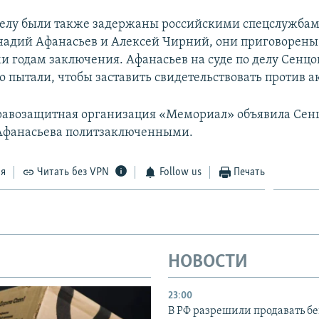
елу были также задержаны российскими спецслужба
адий Афанасьев и Алексей Чирний, они приговорены 
и годам заключения. Афанасьев на суде по делу Сенц
го пытали, чтобы заставить свидетельствовать против а
равозащитная организация «Мемориал» объявила Сен
Афанасьева политзаключенными.
ся
Читать без VPN
Follow us
Печать
НОВОСТИ
23:00
В РФ разрешили продавать б