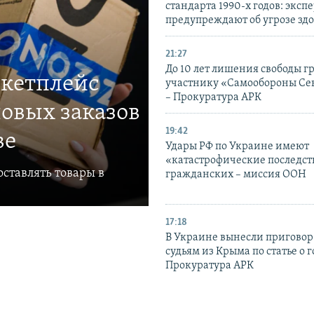
стандарта 1990-х годов: эксп
предупреждают об угрозе зд
21:27
До 10 лет лишения свободы г
ркетплейс
участнику «Самообороны Се
– Прокуратура АРК
овых заказов
19:42
ве
Удары РФ по Украине имеют
«катастрофические последст
ставлять товары в
гражданских – миссия ООН
17:18
В Украине вынесли приговор
судьям из Крыма по статье о 
Прокуратура АРК