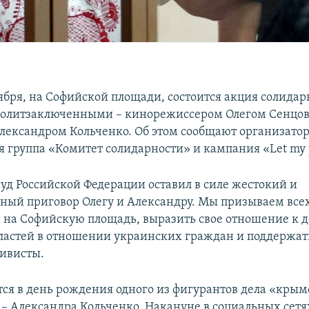
ября, на Софийской площади, состоится акция солидар
олитзаключенными – кинорежиссером Олегом Сенцо
лександром Кольченко. Об этом сообщают организато
 группа «Комитет солидарности» и кампания «Let my p
уд Российской Федерации оставил в силе жестокий и
ный приговор Олегу и Александру. Мы призываем все
 на Софийскую площадь, выразить свое отношение к 
ластей в отношении украинских граждан и поддержать
ивисты.
тся в день рождения одного из фигурантов дела «кры
 – Александра Кольченко. Накануне в социальных сетя