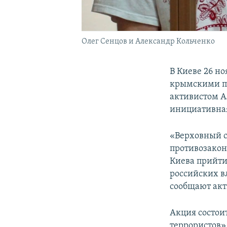
Олег Сенцов и Александр Кольченко
В Киеве 26 но
крымскими п
активистом А
инициативная
«Верховный с
противозакон
Киева прийти
российских в
сообщают акт
Акция состои
террористов»