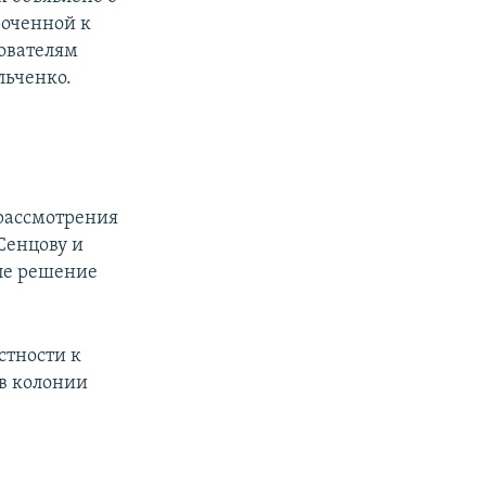
оченной к
ователям
льченко.
е
 рассмотрения
Сенцову и
иле решение
стности к
 в колонии