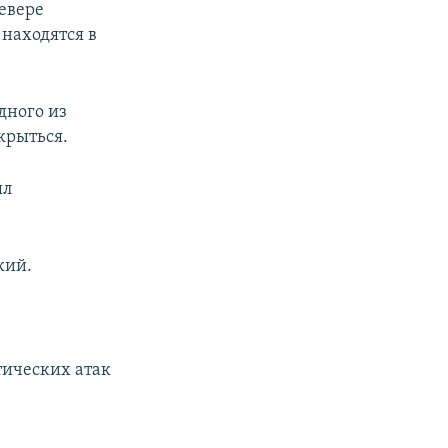
севере
находятся в
дного из
крыться.
ыл
кий.
тических атак