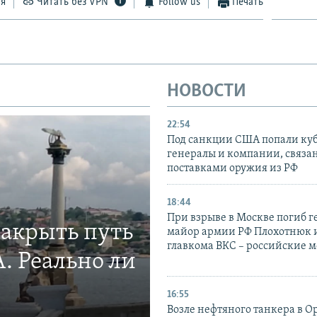
ся
Читать без VPN
Follow us
Печать
НОВОСТИ
22:54
Под санкции США попали ку
генералы и компании, связа
поставками оружия из РФ
18:44
При взрыве в Москве погиб г
закрыть путь
майор армии РФ Плохотнюк и
главкома ВКС – российские 
. Реально ли
16:55
Возле нефтяного танкера в 