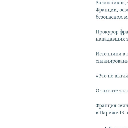
Заложников, з
Франции, осв
безопасном м
Прокурор фра
нападавших з
Источники в п
спланирован
«Это не выгл
О захвате за
Франция сейч
в Париже 13 н