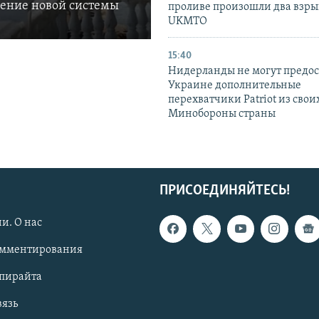
ление новой системы
проливе произошли два взры
UKMTO
15:40
Нидерланды не могут предос
Украине дополнительные
перехватчики Patriot из своих
Минобороны страны
ПРИСОЕДИНЯЙТЕСЬ!
и. О нас
омментирования
опирайта
вязь