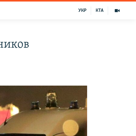
УКР
КТА
ников