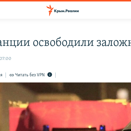
анции освободили залож
 07:00
ся
Читать без VPN