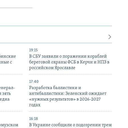
19:15
бинские
В СБУ заявили о поражении кораблей
нные с
береговой охраны ФСБ в Керчи и НПЗ в
российском Ярославле
17:40
енерал-
Разработка баллистики и
 зять
антибаллистики: Зеленский ожидает
медиа
«нужных результатов» в 2026-2027
годах
16:18
Ормузском
В Украине сообщили о подозрении трем