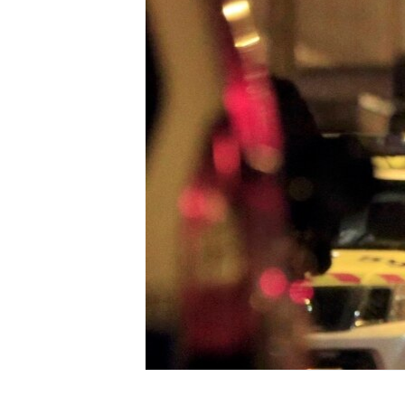
ПОБЕДИТЕЛЕЙ НЕ СУДЯТ?
КРЫМ.НЕПОКОРЕННЫЙ
ELIFBE
УКРАИНСКАЯ ПРОБЛЕМА КРЫМА