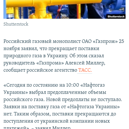
ПРИСОЕДИНЯЙТЕСЬ!
ПОБЕДИТЕЛЕЙ НЕ СУДЯТ?
КРЫМ.НЕПОКОРЕННЫЙ
Shutterstock
ELIFBE
УКРАИНСКАЯ ПРОБЛЕМА КРЫМА
Российский газовый монополист ОАО «Газпром» 25
Все сайты RFE/RL
ноября заявил, что прекращает поставки
природного газа в Украину. Об этом сказал
руководитель «Газпрома» Алексей Миллер,
сообщает российское агентство
ТАСС.
«Сегодня по состоянию на 10:00 «Нафтогаз
Украины» выбрал предоплаченные объемы
российского газа. Новой предоплаты не поступало.
Заявки на поставку газа от «Нафтогаза Украины»
нет. Таким образом, поставки прекращаются до
поступления от украинской компании новых
платежей», – заявил Миллер.