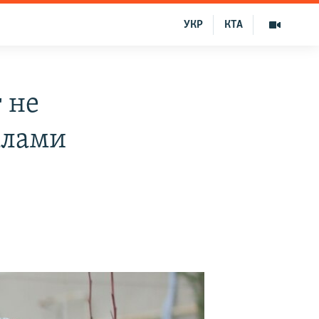
УКР
КТА
 не
алами