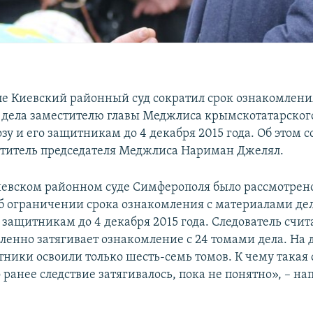
е Киевский районный суд сократил срок ознакомлени
дела заместителю главы Меджлиса крымскотатарског
зу и его защитникам до 4 декабря 2015 года. Об этом 
титель председателя Меджлиса Нариман Джелял.
иевском районном суде Симферополя было рассмотрено
об ограничении срока ознакомления с материалами де
 защитникам до 4 декабря 2015 года. Следователь счита
енно затягивает ознакомление с 24 томами дела. На
ники освоили только шесть-семь томов. К чему такая
 ранее следствие затягивалось, пока не понятно», – на