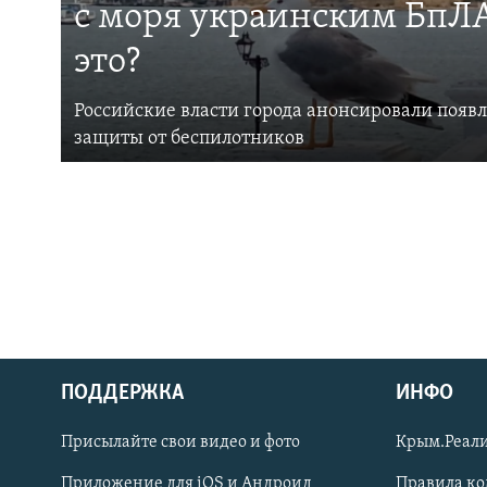
с моря украинским БпЛА
это?
Российские власти города анонсировали появ
защиты от беспилотников
ПОДДЕРЖКА
ИНФО
Українською
Присылайте свои видео и фото
Крым.Реали
Qırımtatar
Приложение для iOS и Андроид
Правила к