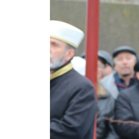
ПОБЕДИТЕЛЕЙ НЕ СУДЯТ?
КРЫМ.НЕПОКОРЕННЫЙ
ELIFBE
УКРАИНСКАЯ ПРОБЛЕМА КРЫМА