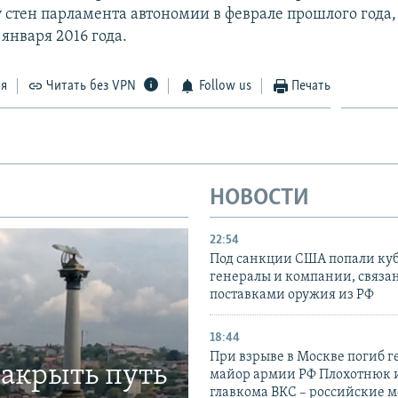
 стен парламента автономии в феврале прошлого года,
 января 2016 года.
ся
Читать без VPN
Follow us
Печать
НОВОСТИ
22:54
Под санкции США попали ку
генералы и компании, связа
поставками оружия из РФ
18:44
При взрыве в Москве погиб г
закрыть путь
майор армии РФ Плохотнюк и
главкома ВКС – российские 