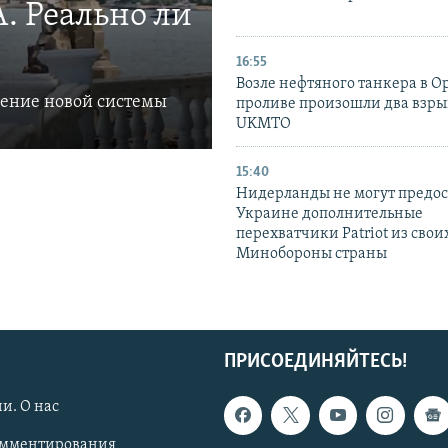
. Реально ли
16:55
Возле нефтяного танкера в 
ление новой системы
проливе произошли два взры
UKMTO
15:40
Нидерланды не могут предос
Украине дополнительные
перехватчики Patriot из своих
Минобороны страны
ПРИСОЕДИНЯЙТЕСЬ!
и. О нас
омментирования