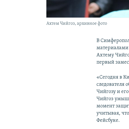
Ахтем Чийгоз, архивное фото
В Симферопол
материалами 
Ахтему Чийго
первый замес
«Сегодня в К
следователя 
Чийгозу и его
Чийгоз умышл
момент защит
учитывая, что
Фейсбуке.