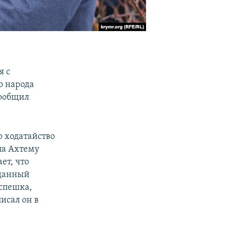
я с
о народа
сообщил
 ходатайство
ла Ахтему
ет, что
 данный
 спешка,
писал он в