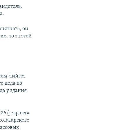
свидетель,
а.
онятно?», он
е, то за этой
тем Чийгоз
о дела по
да у здания
 26 февраля»
котатарского
массовых