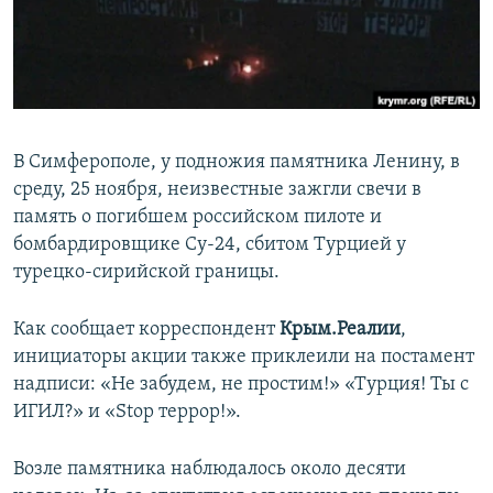
ПРИСОЕДИНЯЙТЕСЬ!
ПОБЕДИТЕЛЕЙ НЕ СУДЯТ?
КРЫМ.НЕПОКОРЕННЫЙ
ELIFBE
УКРАИНСКАЯ ПРОБЛЕМА КРЫМА
В Симферополе, у подножия памятника Ленину, в
Все сайты RFE/RL
среду, 25 ноября, неизвестные зажгли свечи в
память о погибшем российском пилоте и
бомбардировщике Су-24, сбитом Турцией у
турецко-сирийской границы.
Как сообщает корреспондент
Крым.Реалии
,
инициаторы акции также приклеили на постамент
надписи: «Не забудем, не простим!» «Турция! Ты с
ИГИЛ?» и «Stop террор!».
Возле памятника наблюдалось около десяти