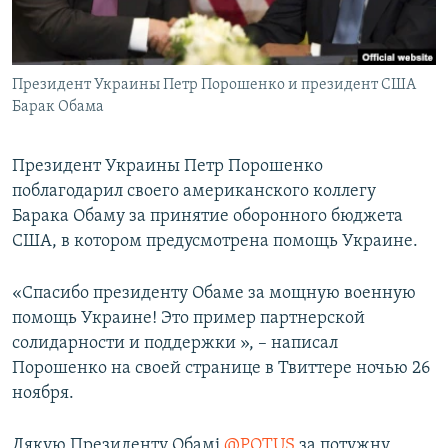
ПРИСОЕДИНЯЙТЕСЬ!
ПОБЕДИТЕЛЕЙ НЕ СУДЯТ?
КРЫМ.НЕПОКОРЕННЫЙ
Президент Украины Петр Порошенко и президент США
ELIFBE
Барак Обама
УКРАИНСКАЯ ПРОБЛЕМА КРЫМА
Все сайты RFE/RL
Президент Украины Петр Порошенко
поблагодарил своего американского коллегу
Барака Обаму за принятие оборонного бюджета
США, в котором предусмотрена помощь Украине.
«Спасибо президенту Обаме за мощную военную
помощь Украине! Это пример партнерской
солидарности и поддержки », – написал
Порошенко на своей странице в Твиттере ночью 26
ноября.
Дякую Президенту Обамі
@POTUS
за потужну