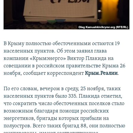
ПРИСОЕДИНЯЙТЕСЬ!
ПОБЕДИТЕЛЕЙ НЕ СУДЯТ?
КРЫМ.НЕПОКОРЕННЫЙ
ELIFBE
УКРАИНСКАЯ ПРОБЛЕМА КРЫМА
В Крыму полностью обесточенными остаются 19
Все сайты RFE/RL
населенных пунктов. Об этом заявил глава
компании «Крымэнерго» Виктор Плакида на
совещании в российском правительстве Крыма 26
ноября, сообщает корреспондент
Крым.Реалии
.
По его словам, вечером в среду, 25 ноября, таких
населенных пунктов было 335. Плакида отметил,
что сократить число обесточенных поселков стало
возможным благодаря помощи российских
энергетиков, бригады которых прибыли на
полуостров. Всего таких бригад 88, они полностью