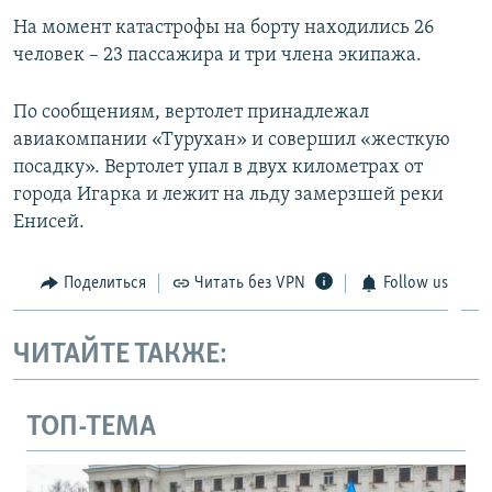
ПРИСОЕДИНЯЙТЕСЬ!
ПОБЕДИТЕЛЕЙ НЕ СУДЯТ?
На момент катастрофы на борту находились 26
человек – 23 пассажира и три члена экипажа.
КРЫМ.НЕПОКОРЕННЫЙ
ELIFBE
По сообщениям, вертолет принадлежал
авиакомпании «Турухан» и совершил «жесткую
УКРАИНСКАЯ ПРОБЛЕМА КРЫМА
посадку». Вертолет упал в двух километрах от
Все сайты RFE/RL
города Игарка и лежит на льду замерзшей реки
Енисей.
Поделиться
Читать без VPN
Follow us
ЧИТАЙТЕ ТАКЖЕ:
ТОП-ТЕМА