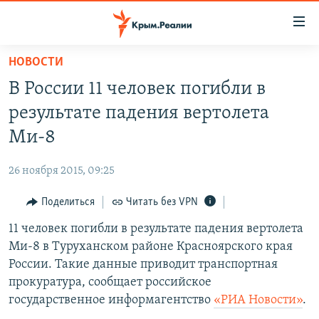
Доступность
ссылки
Вернуться
НОВОСТИ
к
НОВОСТИ
В России 11 человек погибли в
основному
СПЕЦПРОЕКТЫ
содержанию
результате падения вертолета
ВОДА
Вернутся
ГРУЗ 200
Ми-8
к
ИСТОРИЯ
КАРТА ВОЕННЫХ ОБЪЕКТОВ КРЫМА
главной
26 ноября 2015, 09:25
ЕЩЕ
11 ЛЕТ ОККУПАЦИИ КРЫМА. 11 ИСТОРИЙ СОПРОТИВЛЕНИЯ
навигации
Вернутся
Поделиться
Читать без VPN
РАДІО СВОБОДА
ИНТЕРАКТИВ
к
11 человек погибли в результате падения вертолета
КАК ОБОЙТИ БЛОКИРОВКУ
ИНФОГРАФИКА
поиску
Ми-8 в Туруханском районе Красноярского края
ТЕЛЕПРОЕКТ КРЫМ.РЕАЛИИ
России. Такие данные приводит транспортная
Українською
прокуратура, сообщает российское
СОВЕТЫ ПРАВОЗАЩИТНИКОВ
Qırımtatar
государственное информагентство
«РИА Новости»
.
ПРОПАВШИЕ БЕЗ ВЕСТИ