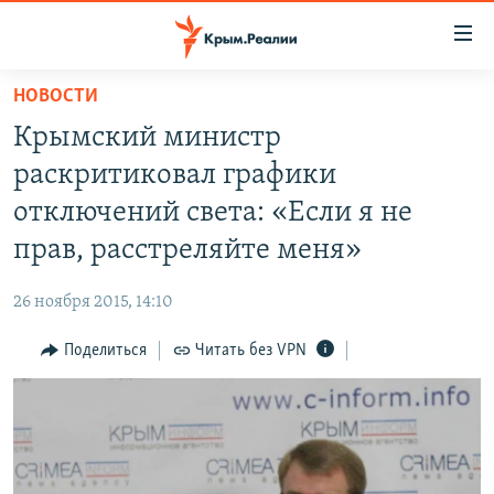
Доступность
ссылки
Вернуться
НОВОСТИ
к
НОВОСТИ
Крымский министр
основному
СПЕЦПРОЕКТЫ
содержанию
раскритиковал графики
ВОДА
Вернутся
ГРУЗ 200
отключений света: «Если я не
к
ИСТОРИЯ
КАРТА ВОЕННЫХ ОБЪЕКТОВ КРЫМА
прав, расстреляйте меня»
главной
ЕЩЕ
11 ЛЕТ ОККУПАЦИИ КРЫМА. 11 ИСТОРИЙ СОПРОТИВЛЕНИЯ
навигации
26 ноября 2015, 14:10
Вернутся
РАДІО СВОБОДА
ИНТЕРАКТИВ
к
Поделиться
Читать без VPN
КАК ОБОЙТИ БЛОКИРОВКУ
ИНФОГРАФИКА
поиску
ТЕЛЕПРОЕКТ КРЫМ.РЕАЛИИ
Українською
СОВЕТЫ ПРАВОЗАЩИТНИКОВ
Qırımtatar
ПРОПАВШИЕ БЕЗ ВЕСТИ