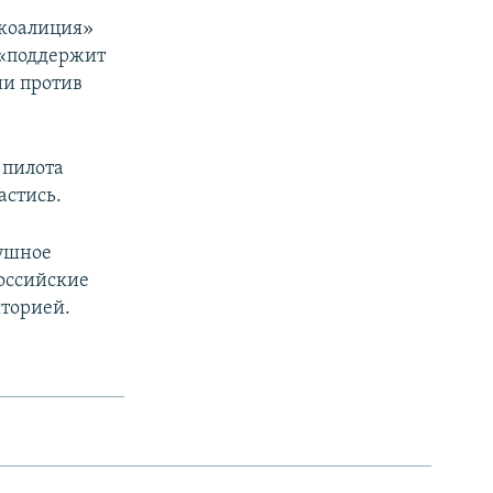
 коалиция»
 «поддержит
ии против
 пилота
астись.
душное
оссийские
иторией.