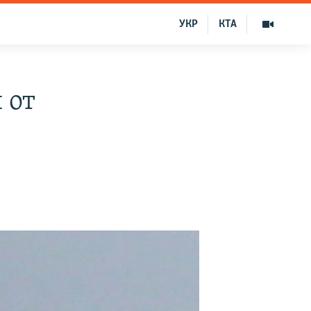
УКР
КТА
 от