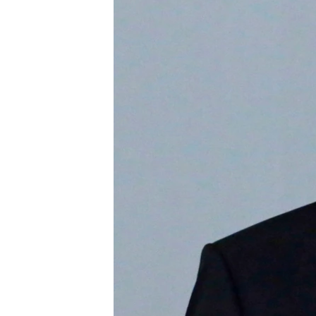
ПОБЕДИТЕЛЕЙ НЕ СУДЯТ?
КРЫМ.НЕПОКОРЕННЫЙ
ELIFBE
УКРАИНСКАЯ ПРОБЛЕМА КРЫМА