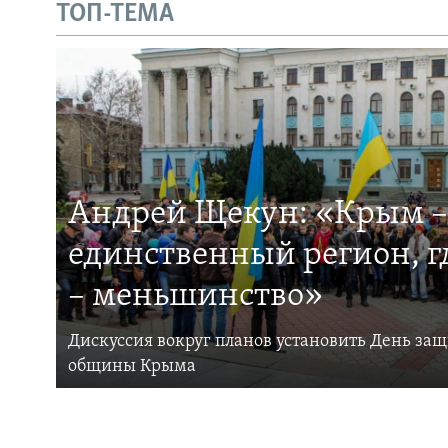
ТОП-ТЕМА
Андрей Щекун: «Крым –
единственный регион, 
– меньшинство»
Дискуссия вокруг планов установить День за
общины Крыма