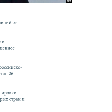
нений от
нии
ршенное
 российско-
утин 26
ппировки
орых стран и