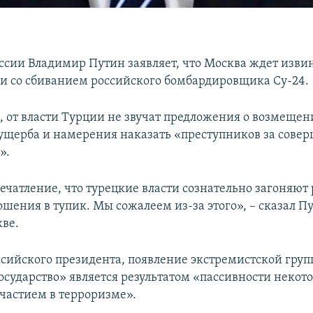
ссии Владимир Путин заявляет, что Москва ждет изви
зи со сбиванием российского бомбардировщика Су-24.
м, от власти Турции не звучат предложения о возмеще
ущерба и намерения наказать «преступников за сове
».
ечатление, что турецкие власти сознательно загоняют
шения в тупик. Мы сожалеем из-за этого», – сказал П
кве.
ссийского президента, появление экстремистской гру
осударство» является результатом «пассивности некот
участием в терроризме».