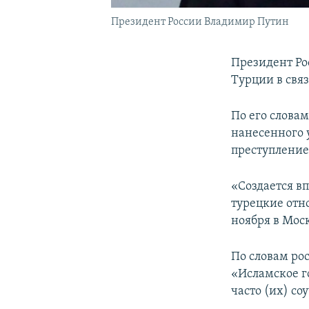
Президент России Владимир Путин
Президент Ро
Турции в свя
По его слова
нанесенного 
преступление
«Создается вп
турецкие отно
ноября в Мос
По словам ро
«Исламское г
часто (их) со