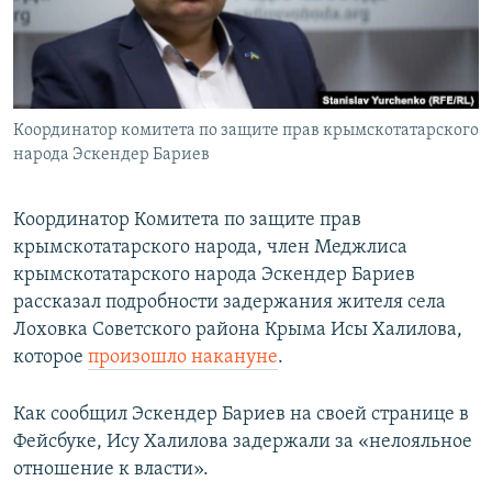
ПРИСОЕДИНЯЙТЕСЬ!
ПОБЕДИТЕЛЕЙ НЕ СУДЯТ?
КРЫМ.НЕПОКОРЕННЫЙ
ELIFBE
Координатор комитета по защите прав крымскотатарского
УКРАИНСКАЯ ПРОБЛЕМА КРЫМА
народа Эскендер Бариев
Все сайты RFE/RL
Координатор Комитета по защите прав
крымскотатарского народа, член Меджлиса
крымскотатарского народа Эскендер Бариев
рассказал подробности задержания жителя села
Лоховка Советского района Крыма Исы Халилова,
которое
произошло накануне
.
Как сообщил Эскендер Бариев на своей странице в
Фейсбуке, Ису Халилова задержали за «нелояльное
отношение к власти».