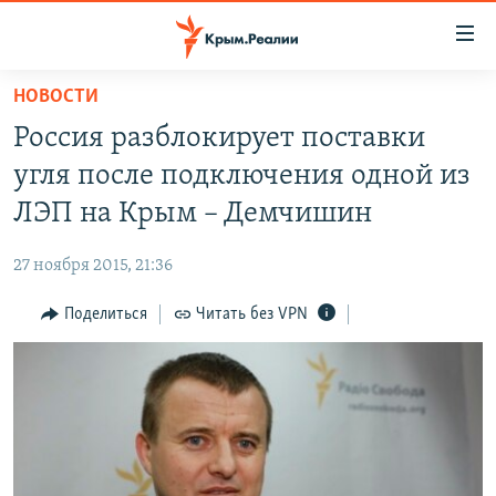
Доступность
ссылки
Вернуться
НОВОСТИ
к
НОВОСТИ
Россия разблокирует поставки
основному
СПЕЦПРОЕКТЫ
содержанию
угля после подключения одной из
ВОДА
Вернутся
ГРУЗ 200
ЛЭП на Крым – Демчишин
к
ИСТОРИЯ
КАРТА ВОЕННЫХ ОБЪЕКТОВ КРЫМА
главной
27 ноября 2015, 21:36
ЕЩЕ
11 ЛЕТ ОККУПАЦИИ КРЫМА. 11 ИСТОРИЙ СОПРОТИВЛЕНИЯ
навигации
Вернутся
Поделиться
Читать без VPN
РАДІО СВОБОДА
ИНТЕРАКТИВ
к
КАК ОБОЙТИ БЛОКИРОВКУ
ИНФОГРАФИКА
поиску
ТЕЛЕПРОЕКТ КРЫМ.РЕАЛИИ
Українською
СОВЕТЫ ПРАВОЗАЩИТНИКОВ
Qırımtatar
ПРОПАВШИЕ БЕЗ ВЕСТИ