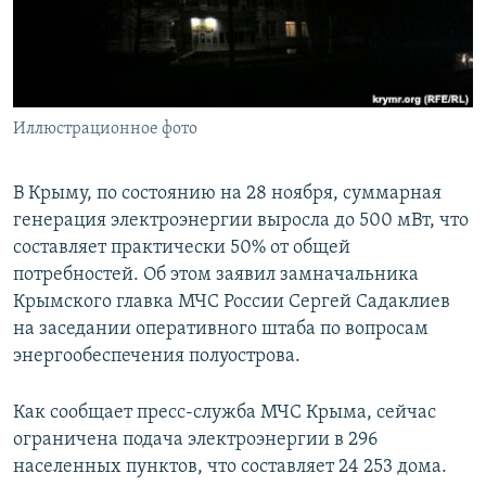
ПРИСОЕДИНЯЙТЕСЬ!
ПОБЕДИТЕЛЕЙ НЕ СУДЯТ?
КРЫМ.НЕПОКОРЕННЫЙ
ELIFBE
Иллюстрационное фото
УКРАИНСКАЯ ПРОБЛЕМА КРЫМА
Все сайты RFE/RL
В Крыму, по состоянию на 28 ноября, суммарная
генерация электроэнергии выросла до 500 мВт, что
составляет практически 50% от общей
потребностей. Об этом заявил замначальника
Крымского главка МЧС России Сергей Садаклиев
на заседании оперативного штаба по вопросам
энергообеспечения полуострова.
Как сообщает пресс-служба МЧС Крыма, сейчас
ограничена подача электроэнергии в 296
населенных пунктов, что составляет 24 253 дома.