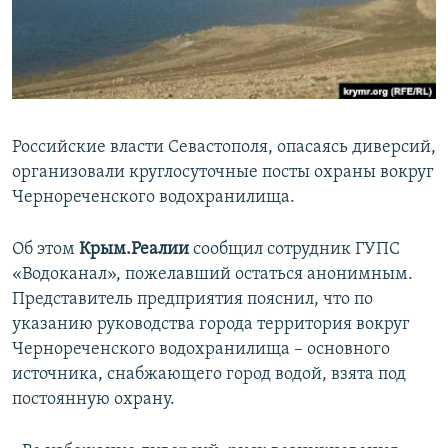
ПРИСОЕДИНЯЙТЕСЬ!
ПОБЕДИТЕЛЕЙ НЕ СУДЯТ?
КРЫМ.НЕПОКОРЕННЫЙ
ELIFBE
УКРАИНСКАЯ ПРОБЛЕМА КРЫМА
Российские власти Севастополя, опасаясь диверсий,
Все сайты RFE/RL
организовали круглосуточные посты охраны вокруг
Чернореченского водохранилища.
Об этом
Крым.Реалии
сообщил сотрудник ГУПС
«Водоканал», пожелавший остаться анонимным.
Представитель предприятия пояснил, что по
указанию руководства города территория вокруг
Чернореченского водохранилища – основного
источника, снабжающего город водой, взята под
постоянную охрану.