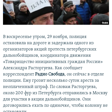
ПРИСОЕДИНЯЙТЕСЬ!
ПОБЕДИТЕЛЕЙ НЕ СУДЯТ?
КРЫМ.НЕПОКОРЕННЫЙ
ELIFBE
УКРАИНСКАЯ ПРОБЛЕМА КРЫМА
В воскресенье утром, 29 ноября, полиция
Все сайты RFE/RL
остановила на дороге и задержала одного из
организаторов акций протеста петербургских
дальнобойщиков, координатора движения
«Товарищество инициативных граждан России»
Александра Расторгуева. Как сообщает
корреспондент
Радио Свобода
, он сейчас в отделе
полиции. Ему грозит несколько суток ареста за
неоплаченный штраф. По словам Расторгуева,
около 200 фур из Петербурга отправились в Москву
для участия в акции дальнобойщиков. Они
договорились ехать по одиночке, чтобы колонну не
остановили.