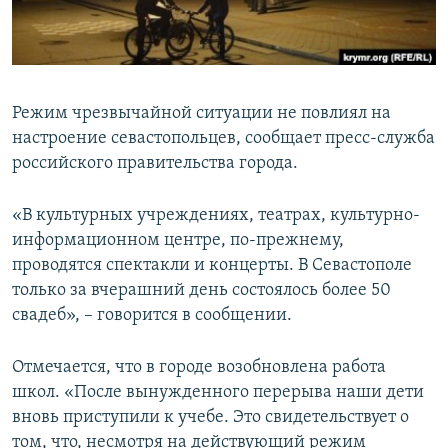
ПРИСОЕДИНЯЙТЕСЬ!
ПОБЕДИТЕЛЕЙ НЕ СУДЯТ?
КРЫМ.НЕПОКОРЕННЫЙ
ELIFBE
Режим чрезвычайной ситуации не повлиял на
УКРАИНСКАЯ ПРОБЛЕМА КРЫМА
настроение севастопольцев, сообщает пресс-служба
Все сайты RFE/RL
российского правительства города.
«В культурных учреждениях, театрах, культурно-
информационном центре, по-прежнему,
проводятся спектакли и концерты. В Севастополе
только за вчерашний день состоялось более 50
свадеб», – говорится в сообщении.
Отмечается, что в городе возобновлена работа
школ. «После вынужденного перерыва наши дети
вновь приступили к учебе. Это свидетельствует о
том, что, несмотря на действующий режим