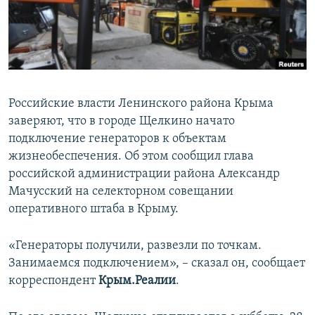
ПРИСОЕДИНЯЙТЕСЬ!
ПОБЕДИТЕЛЕЙ НЕ СУДЯТ?
КРЫМ.НЕПОКОРЕННЫЙ
ELIFBE
УКРАИНСКАЯ ПРОБЛЕМА КРЫМА
Российские власти Ленинского района Крыма
Все сайты RFE/RL
заверяют, что в городе Щелкино начато
подключение генераторов к объектам
жизнеобеспечения. Об этом сообщил глава
российской администрации района Александр
Мачусский на селекторном совещании
оперативного штаба в Крыму.
«Генераторы получили, развезли по точкам.
Занимаемся подключением», – сказал он, сообщает
корреспондент
Крым.Реалии
.