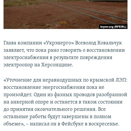
ПРИСОЕДИНЯЙТЕСЬ!
ПОБЕДИТЕЛЕЙ НЕ СУДЯТ?
КРЫМ.НЕПОКОРЕННЫЙ
ELIFBE
УКРАИНСКАЯ ПРОБЛЕМА КРЫМА
Глава компании «Укрэнерго» Всеволод Ковальчук
Все сайты RFE/RL
заявляет, что пока рано говорить о восстановлении
электроснабжения в результате повреждения
электроопор на Херсонщине.
«Уточнение для неравнодушных по крымской ЛЭП:
восстановление энергоснабжения пока не
произойдет. Один из фазных проводов разобранной
на анкерной опоре и останется в таком состоянии
до принятия окончательного решения. Все
остальные работы будут завершены в полном
объеме», – написал он в Фейсбуке в воскресенье.