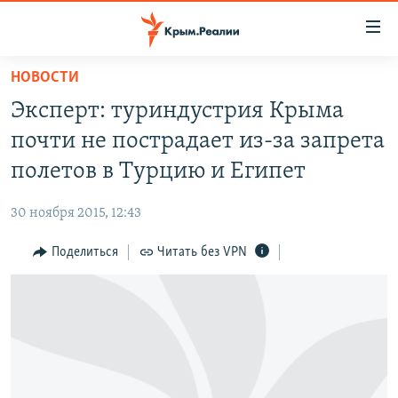
Доступность
ссылки
Вернуться
НОВОСТИ
к
НОВОСТИ
Эксперт: туриндустрия Крыма
основному
СПЕЦПРОЕКТЫ
содержанию
почти не пострадает из-за запрета
ВОДА
Вернутся
ГРУЗ 200
полетов в Турцию и Египет
к
ИСТОРИЯ
КАРТА ВОЕННЫХ ОБЪЕКТОВ КРЫМА
главной
30 ноября 2015, 12:43
ЕЩЕ
11 ЛЕТ ОККУПАЦИИ КРЫМА. 11 ИСТОРИЙ СОПРОТИВЛЕНИЯ
навигации
Вернутся
Поделиться
Читать без VPN
РАДІО СВОБОДА
ИНТЕРАКТИВ
к
КАК ОБОЙТИ БЛОКИРОВКУ
ИНФОГРАФИКА
поиску
ТЕЛЕПРОЕКТ КРЫМ.РЕАЛИИ
Українською
СОВЕТЫ ПРАВОЗАЩИТНИКОВ
Qırımtatar
ПРОПАВШИЕ БЕЗ ВЕСТИ