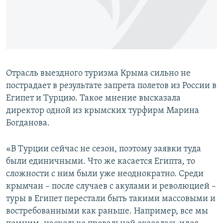
ПРИСОЕДИНЯЙТЕСЬ!
ПОБЕДИТЕЛЕЙ НЕ СУДЯТ?
КРЫМ.НЕПОКОРЕННЫЙ
ELIFBE
УКРАИНСКАЯ ПРОБЛЕМА КРЫМА
Отрасль выездного туризма Крыма сильно не
Все сайты RFE/RL
пострадает в результате запрета полетов из России в
Египет и Турцию. Такое мнение высказала
директор одной из крымских турфирм Марина
Богданова.
«В Турции сейчас не сезон, поэтому заявки туда
были единичными. Что же касается Египта, то
сложности с ним были уже неоднократно. Среди
крымчан – после случаев с акулами и революцией –
туры в Египет перестали быть такими массовыми и
востребованными как раньше. Например, все мы