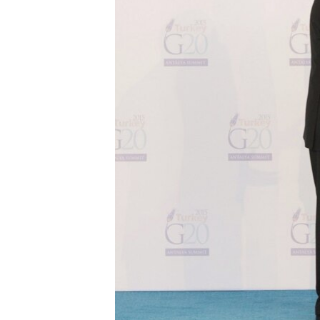
ПОБЕДИТЕЛЕЙ НЕ СУДЯТ?
КРЫМ.НЕПОКОРЕННЫЙ
ELIFBE
УКРАИНСКАЯ ПРОБЛЕМА КРЫМА