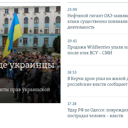
23:00
Нефтяной гигант ОАЭ заявляе
атаки существенно повлияли 
деятельность
20:41
Продажи Wildberries упали н
после атак ВСУ – СМИ
где украинцы
18:53
В Керчи дрон упал на жилой 
российские власти сообщают
щиты прав украинской
17:28
Удар РФ по Одессе: поврежде
пострадал человек – власти