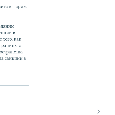
зита в Париж
елании
енции в
 того, как
 границы с
остранство,
ла санкции в