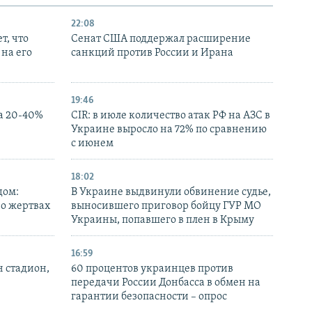
22:08
т, что
Сенат США поддержал расширение
на его
санкций против России и Ирана
19:46
а 20-40%
CIR: в июле количество атак РФ на АЗС в
Украине выросло на 72% по сравнению
с июнем
18:02
дом:
В Украине выдвинули обвинение судье,
 о жертвах
выносившего приговор бойцу ГУР МО
Украины, попавшего в плен в Крыму
16:59
н стадион,
60 процентов украинцев против
передачи России Донбасса в обмен на
гарантии безопасности – опрос