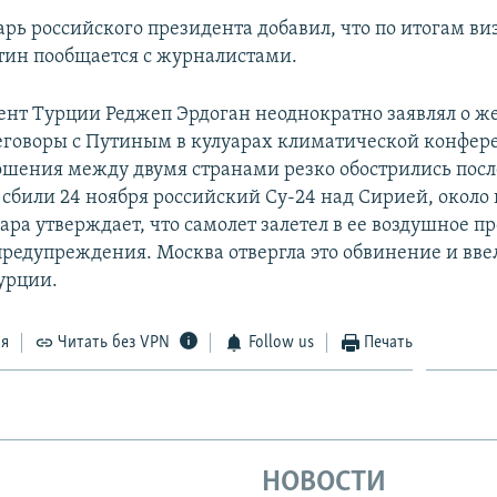
арь российского президента добавил, что по итогам ви
ин пообщается с журналистами.
ент Турции Реджеп Эрдоган неоднократно заявлял о ж
еговоры с Путиным в кулуарах климатической конфер
шения между двумя странами резко обострились после
 сбили 24 ноября российский Су-24 над Сирией, около
ра утверждает, что самолет залетел в ее воздушное пр
предупреждения. Москва отвергла это обвинение и вве
урции.
ся
Читать без VPN
Follow us
Печать
НОВОСТИ