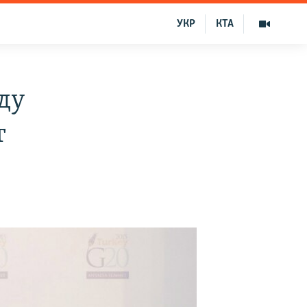
УКР
КТА
ду
т