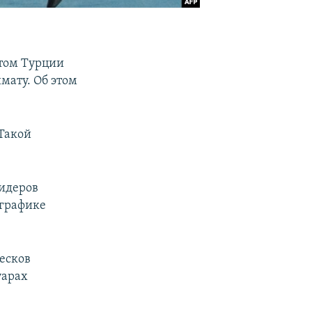
нтом Турции
мату. Об этом
 Такой
лидеров
 графике
есков
уарах