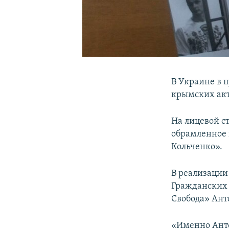
В Украине в 
крымских акт
На лицевой ст
обрамленное 
Кольченко».
В реализации
Гражданских 
Свобода» Ант
«Именно Анто