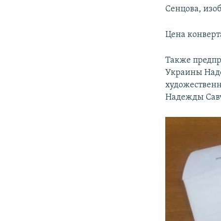
Сенцова, изо
Цена конверт
Также предпр
Украины Наде
художественн
Надежды Савч