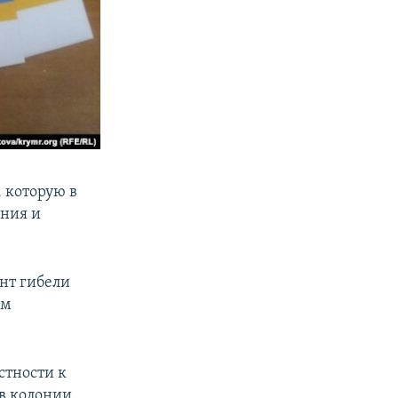
 которую в
ения и
ент гибели
ом
стности к
 в колонии