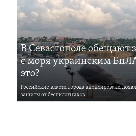
В Севастополе обещают 
с моря украинским БпЛА
это?
Российские власти города анонсировали появ
защиты от беспилотников