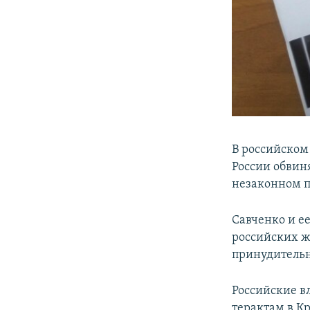
В российском
России обвин
незаконном п
Савченко и е
российских ж
принудительн
Российские в
терактам в Кр