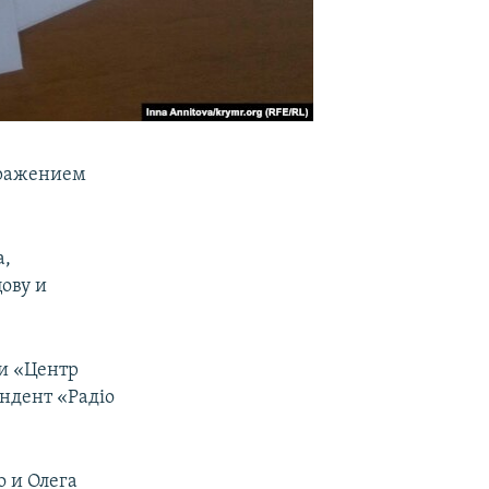
бражением
а,
ову и
и «Центр
ндент «Радіо
 и Олега