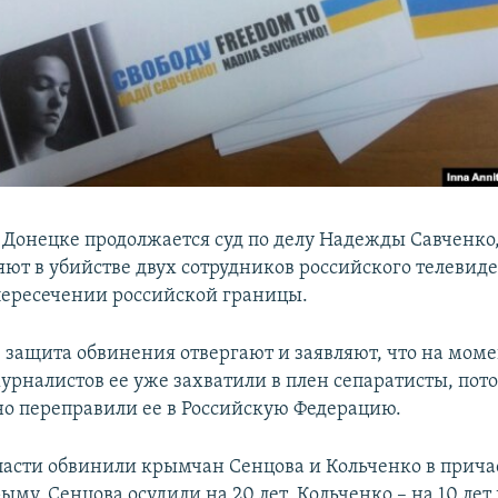
 Донецке продолжается суд по делу Надежды Савченко,
яют в убийстве двух сотрудников российского телевид
ересечении российской границы.
е защита обвинения отвергают и заявляют, что на мом
урналистов ее уже захватили в плен сепаратисты, пот
о переправили ее в Российскую Федерацию.
ласти обвинили крымчан Сенцова и Кольченко в прича
ыму. Сенцова осудили на 20 лет, Кольченко – на 10 лет