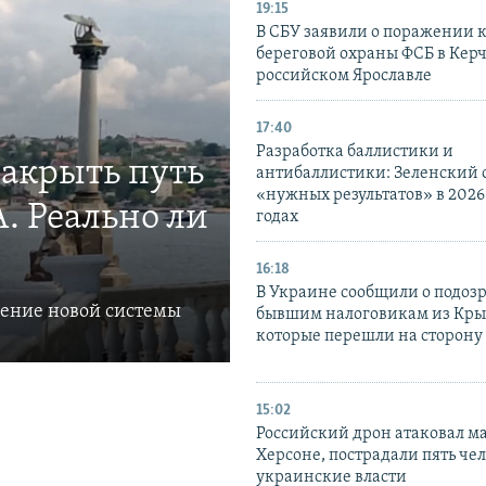
19:15
В СБУ заявили о поражении 
береговой охраны ФСБ в Керч
российском Ярославле
17:40
Разработка баллистики и
закрыть путь
антибаллистики: Зеленский
«нужных результатов» в 2026
. Реально ли
годах
16:18
В Украине сообщили о подоз
ление новой системы
бывшим налоговикам из Кры
которые перешли на сторону
15:02
Российский дрон атаковал м
Херсоне, пострадали пять чел
украинские власти