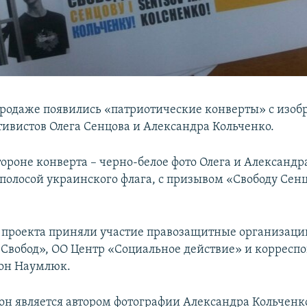
продаже появились «патриотические конверты» с изо
ивистов Олега Сенцова и Александра Кольченко.
ороне конверта – черно-белое фото Олега и Александр
полосой украинского флага, с призывом «Свободу Сенц
 проекта приняли участие правозащитные организаци
Свобод», ОО Центр «Социальное действие» и корреспо
он Наумлюк.
н является автором фотографии Александра Кольченко