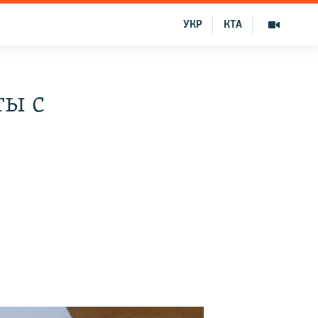
УКР
КТА
ты с