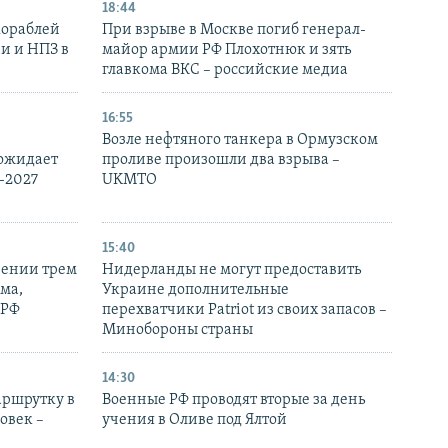
18:44
кораблей
При взрыве в Москве погиб генерал-
и и НПЗ в
майор армии РФ Плохотнюк и зять
главкома ВКС – российские медиа
16:55
Возле нефтяного танкера в Ормузском
 ожидает
проливе произошли два взрыва –
-2027
UKMTO
15:40
рении трем
Нидерланды не могут предоставить
ма,
Украине дополнительные
 РФ
перехватчики Patriot из своих запасов –
Минобороны страны
14:30
аршрутку в
Военные РФ проводят вторые за день
овек –
учения в Оливе под Ялтой