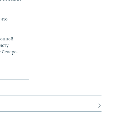
 что
ионной
исту
 Северо-