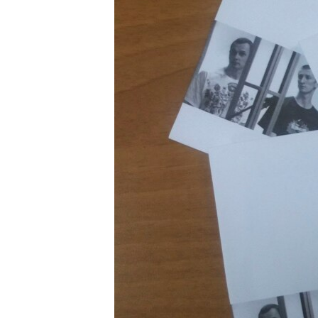
ПОБЕДИТЕЛЕЙ НЕ СУДЯТ?
КРЫМ.НЕПОКОРЕННЫЙ
ELIFBE
УКРАИНСКАЯ ПРОБЛЕМА КРЫМА