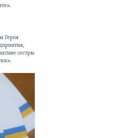
чте».
м Героя
дприятия,
ативе сестры
ки».