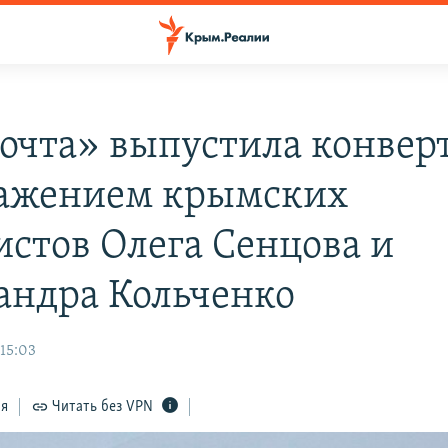
очта» выпустила конвер
ажением крымских
истов Олега Сенцова и
андра Кольченко
 15:03
ся
Читать без VPN