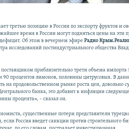
ает третью позицию в России по экспорту фруктов и о
ижайшее время в России могут подняться цены на эти 
 дефицит. Об этом в вечернем эфире
Радио Крым.Реали
тра исследований постиндустриального общества Влад
 поставщиком приблизительно трети объема импорта 
ти 90 процентов лимонов, половины цитрусовых. В дан
ь на продовольственном рынке роста цен, довольно с
Центрального банка, это добавит к инфляции следующе
ины процента», – сказал он.
ономиста, существенные потери представители турецк
, если Россия введет санкции против строительного би
лучае, по его словам, пострадает инвестиционная