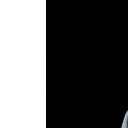
ПОБЕДИТЕЛЕЙ НЕ СУДЯТ?
КРЫМ.НЕПОКОРЕННЫЙ
ELIFBE
УКРАИНСКАЯ ПРОБЛЕМА КРЫМА