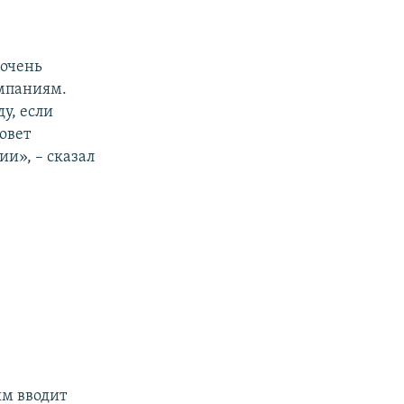
 очень
мпаниям.
у, если
овет
и», – сказал
ым вводит