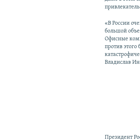
привлекатель
«В России оч
большой объ
Офисные комп
против этого 
катастрофиче
Владислав Ин
Президент Ро