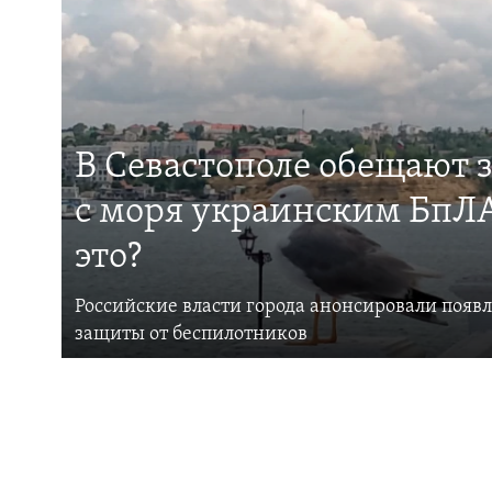
В Севастополе обещают 
с моря украинским БпЛА
это?
Российские власти города анонсировали появ
защиты от беспилотников