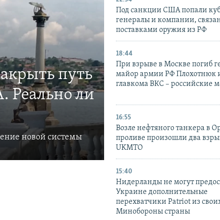
Под санкции США попали ку
генералы и компании, связа
поставками оружия из РФ
18:44
При взрыве в Москве погиб г
закрыть путь
майор армии РФ Плохотнюк и
главкома ВКС – российские 
. Реально ли
16:55
Возле нефтяного танкера в 
ление новой системы
проливе произошли два взры
UKMTO
15:40
Нидерланды не могут предос
Украине дополнительные
перехватчики Patriot из своих
Минобороны страны