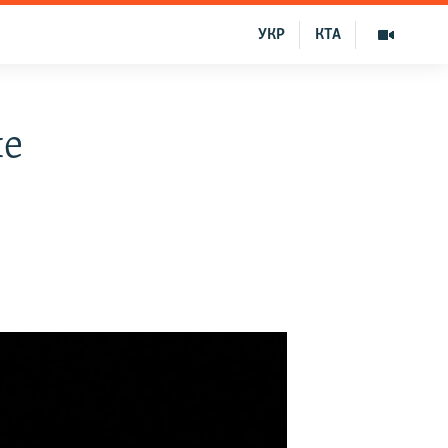
УКР
КТА
ше