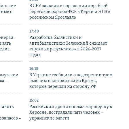
бинские
В СБУ заявили о поражении кораблей
нные с
береговой охраны ФСБ в Керчи и НПЗ в
российском Ярославле
17:40
енерал-
Разработка баллистики и
 зять
антибаллистики: Зеленский ожидает
медиа
«нужных результатов» в 2026-2027
годах
16:18
Ормузском
В Украине сообщили о подозрении трем
ва –
бывшим налоговикам из Крыма,
которые перешли на сторону РФ
15:02
тавить
Российский дрон атаковал маршрутку в
Херсоне, пострадали пять человек –
 запасов –
украинские власти