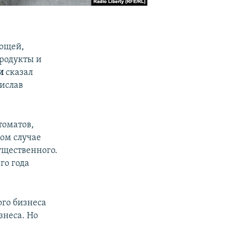
вощей,
продукты и
и
сказал
ислав
томатов,
ном случае
ущественного.
го года
ого бизнеса
знеса. Но