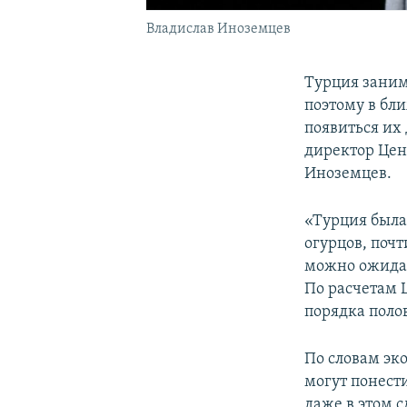
Владислав Иноземцев
Турция заним
поэтому в бл
появиться их
директор Цен
Иноземцев.
«Турция была
огурцов, поч
можно ожидат
По расчетам 
порядка полов
По словам эк
могут понести
даже в этом с