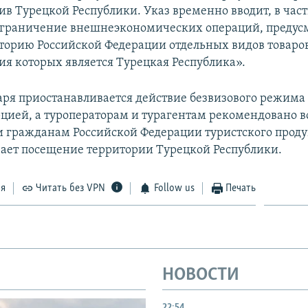
ив Турецкой Республики. Указ временно вводит, в част
 ограничение внешнеэкономических операций, преду
иторию Российской Федерации отдельных видов товаров
я которых является Турецкая Республика».
варя приостанавливается действие безвизового режим
рцией, а туроператорам и турагентам рекомендовано 
и гражданам Российской Федерации туристского проду
ает посещение территории Турецкой Республики.
ся
Читать без VPN
Follow us
Печать
НОВОСТИ
22:54