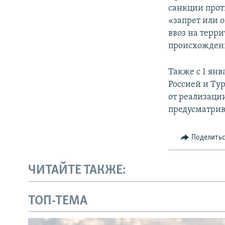
санкции прот
«запрет или
ввоз на терр
происхождени
Также с 1 ян
Россией и Ту
от реализаци
предусматрив
Поделить
ЧИТАЙТЕ ТАКЖЕ:
ТОП-ТЕМА