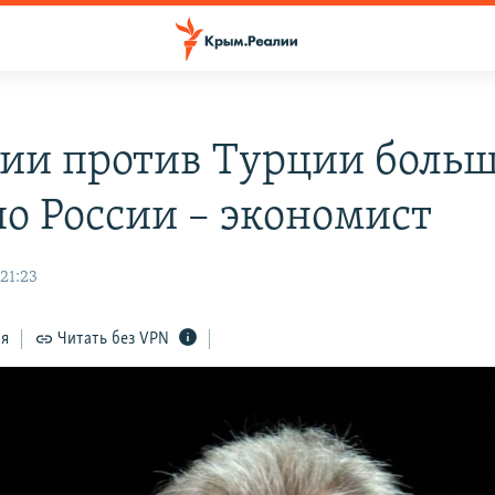
ии против Турции боль
по России – экономист
21:23
ся
Читать без VPN