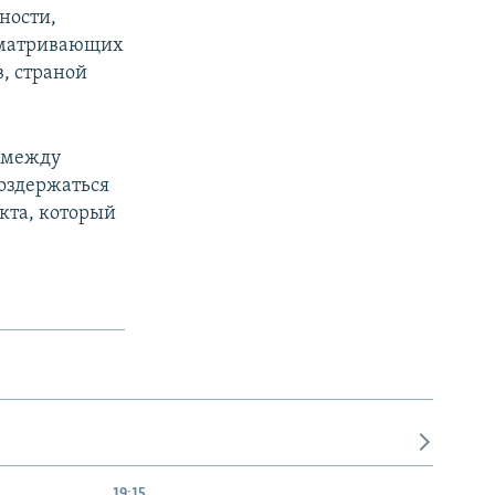
ности,
сматривающих
, страной
а между
воздержаться
кта, который
19:15