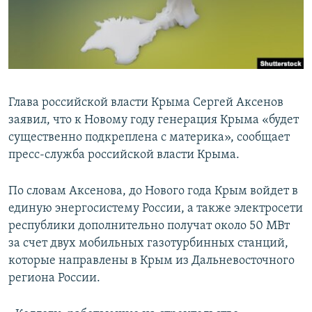
ПРИСОЕДИНЯЙТЕСЬ!
ПОБЕДИТЕЛЕЙ НЕ СУДЯТ?
КРЫМ.НЕПОКОРЕННЫЙ
ELIFBE
УКРАИНСКАЯ ПРОБЛЕМА КРЫМА
Глава российской власти Крыма Сергей Аксенов
Все сайты RFE/RL
заявил, что к Новому году генерация Крыма «будет
существенно подкреплена с материка», сообщает
пресс-служба российской власти Крыма.
По словам Аксенова, до Нового года Крым войдет в
единую энергосистему России, а также электросети
республики дополнительно получат около 50 МВт
за счет двух мобильных газотурбинных станций,
которые направлены в Крым из Дальневосточного
региона России.