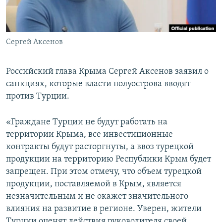
ПРИСОЕДИНЯЙТЕСЬ!
ПОБЕДИТЕЛЕЙ НЕ СУДЯТ?
КРЫМ.НЕПОКОРЕННЫЙ
Сергей Аксенов
ELIFBE
УКРАИНСКАЯ ПРОБЛЕМА КРЫМА
Российский глава Крыма Сергей Аксенов заявил о
Все сайты RFE/RL
санкциях, которые власти полуострова вводят
против Турции.
«Граждане Турции не будут работать на
территории Крыма, все инвестиционные
контракты будут расторгнуты, а ввоз турецкой
продукции на территорию Республики Крым будет
запрещен. При этом отмечу, что объем турецкой
продукции, поставляемой в Крым, является
незначительным и не окажет значительного
влияния на развитие в регионе. Уверен, жители
Турции оценят действия руководителя своей