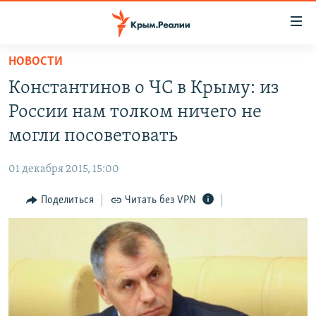
Доступность
ссылки
Вернуться
НОВОСТИ
к
НОВОСТИ
Константинов о ЧС в Крыму: из
основному
СПЕЦПРОЕКТЫ
содержанию
России нам толком ничего не
ВОДА
Вернутся
ГРУЗ 200
могли посоветовать
к
ИСТОРИЯ
КАРТА ВОЕННЫХ ОБЪЕКТОВ КРЫМА
главной
01 декабря 2015, 15:00
ЕЩЕ
11 ЛЕТ ОККУПАЦИИ КРЫМА. 11 ИСТОРИЙ СОПРОТИВЛЕНИЯ
навигации
Вернутся
Поделиться
Читать без VPN
РАДІО СВОБОДА
ИНТЕРАКТИВ
к
КАК ОБОЙТИ БЛОКИРОВКУ
ИНФОГРАФИКА
поиску
ТЕЛЕПРОЕКТ КРЫМ.РЕАЛИИ
Українською
СОВЕТЫ ПРАВОЗАЩИТНИКОВ
Qırımtatar
ПРОПАВШИЕ БЕЗ ВЕСТИ