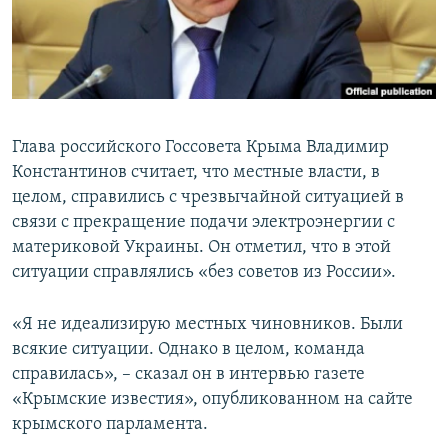
ПРИСОЕДИНЯЙТЕСЬ!
ПОБЕДИТЕЛЕЙ НЕ СУДЯТ?
КРЫМ.НЕПОКОРЕННЫЙ
ELIFBE
УКРАИНСКАЯ ПРОБЛЕМА КРЫМА
Глава российского Госсовета Крыма Владимир
Все сайты RFE/RL
Константинов считает, что местные власти, в
целом, справились с чрезвычайной ситуацией в
связи с прекращение подачи электроэнергии с
материковой Украины. Он отметил, что в этой
ситуации справлялись «без советов из России».
«Я не идеализирую местных чиновников. Были
всякие ситуации. Однако в целом, команда
справилась», – сказал он в интервью газете
«Крымские известия», опубликованном на сайте
крымского парламента.