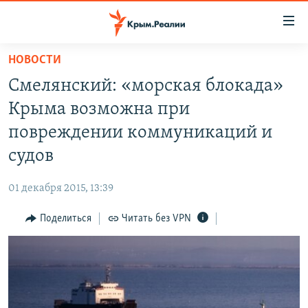
Доступность
ссылки
Вернуться
НОВОСТИ
к
НОВОСТИ
Смелянский: «морская блокада»
основному
СПЕЦПРОЕКТЫ
содержанию
Крыма возможна при
ВОДА
Вернутся
ГРУЗ 200
повреждении коммуникаций и
к
ИСТОРИЯ
КАРТА ВОЕННЫХ ОБЪЕКТОВ КРЫМА
судов
главной
ЕЩЕ
11 ЛЕТ ОККУПАЦИИ КРЫМА. 11 ИСТОРИЙ СОПРОТИВЛЕНИЯ
навигации
01 декабря 2015, 13:39
Вернутся
РАДІО СВОБОДА
ИНТЕРАКТИВ
к
Поделиться
Читать без VPN
КАК ОБОЙТИ БЛОКИРОВКУ
ИНФОГРАФИКА
поиску
ТЕЛЕПРОЕКТ КРЫМ.РЕАЛИИ
Українською
СОВЕТЫ ПРАВОЗАЩИТНИКОВ
Qırımtatar
ПРОПАВШИЕ БЕЗ ВЕСТИ