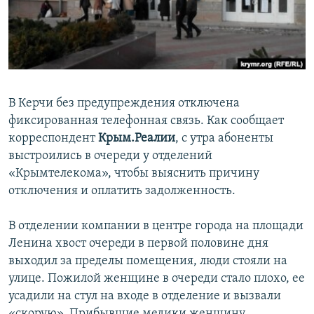
ПРИСОЕДИНЯЙТЕСЬ!
ПОБЕДИТЕЛЕЙ НЕ СУДЯТ?
КРЫМ.НЕПОКОРЕННЫЙ
ELIFBE
УКРАИНСКАЯ ПРОБЛЕМА КРЫМА
В Керчи без предупреждения отключена
Все сайты RFE/RL
фиксированная телефонная связь. Как сообщает
корреспондент
Крым.Реалии
, с утра абоненты
выстроились в очереди у отделений
«Крымтелекома», чтобы выяснить причину
отключения и оплатить задолженность.
В отделении компании в центре города на площади
Ленина хвост очереди в первой половине дня
выходил за пределы помещения, люди стояли на
улице. Пожилой женщине в очереди стало плохо, ее
усадили на стул на входе в отделение и вызвали
«скорую». Прибывшие медики женщину