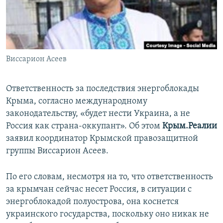
ПРИСОЕДИНЯЙТЕСЬ!
ПОБЕДИТЕЛЕЙ НЕ СУДЯТ?
КРЫМ.НЕПОКОРЕННЫЙ
ELIFBE
Виссарион Асеев
УКРАИНСКАЯ ПРОБЛЕМА КРЫМА
Все сайты RFE/RL
Ответственность за последствия энергоблокады
Крыма, согласно международному
законодательству, «будет нести Украина, а не
Россия как страна-оккупант». Об этом
Крым.Реалии
заявил координатор Крымской правозащитной
группы Виссарион Асеев.
По его словам, несмотря на то, что ответственность
за крымчан сейчас несет Россия, в ситуации с
энергоблокадой полуострова, она коснется
украинского государства, поскольку оно никак не